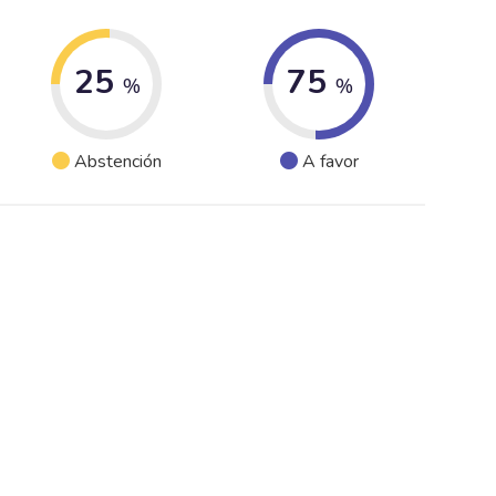
25
75
%
%
Abstención
A favor