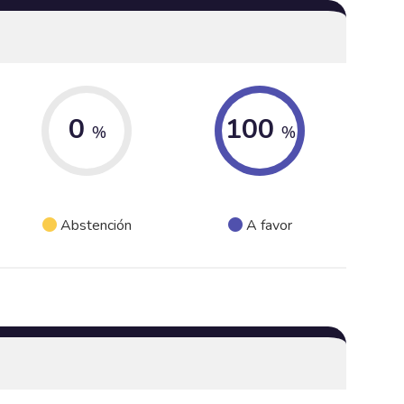
0
100
%
%
Abstención
A favor