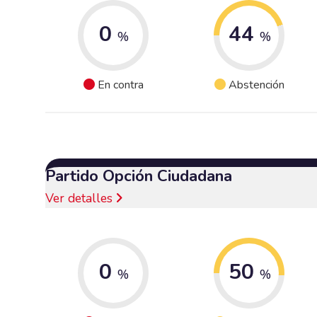
0
44
%
%
En contra
Abstención
Partido Opción Ciudadana
Ver detalles
0
50
%
%