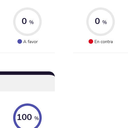
0
0
%
%
A favor
En contra
100
%