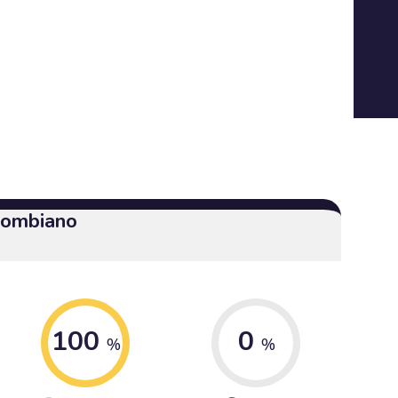
olombiano
100
0
%
%