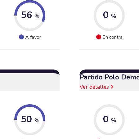
56
0
%
%
A favor
En contra
Partido Polo Demo
Ver detalles
50
0
%
%