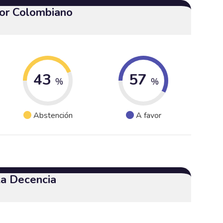
or Colombiano
43
57
%
%
Abstención
A favor
 la Decencia