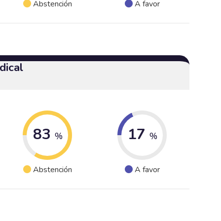
Abstención
A favor
dical
83
17
%
%
Abstención
A favor