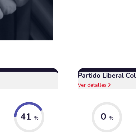
Partido Liberal C
Ver detalles
41
0
%
%