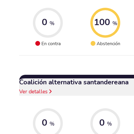
0
100
%
%
En contra
Abstención
Coalición alternativa santandereana
Ver detalles
0
0
%
%