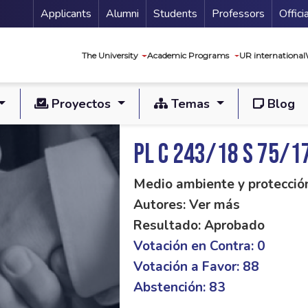
Menu Secundario
Applicants
Alumni
Students
Professors
Offici
Navegación princip
The University
Academic Programs
UR international
Proyectos
Temas
Blog
PL C 243/18 S 75/1
Medio ambiente y protecció
Autores: Ver más
Resultado: Aprobado
Votación en Contra: 0
Votación a Favor: 88
Abstención: 83