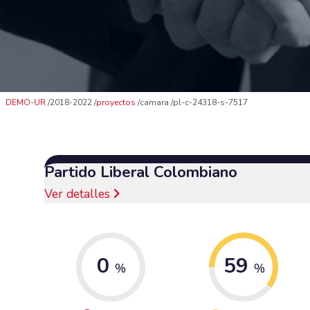
DEMO-UR
2018-2022
proyectos
camara
pl-c-24318-s-7517
Partido Liberal Colombiano
Ver detalles
0
59
%
%