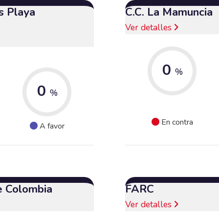
s Playa
C.C. La Mamuncia
Ver detalles
0
%
0
%
En contra
A favor
e Colombia
FARC
Ver detalles