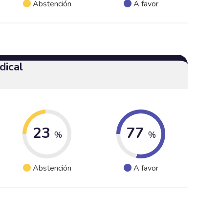
Abstención
A favor
dical
23
77
%
%
Abstención
A favor