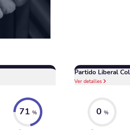
Partido Liberal C
Ver detalles
71
0
%
%