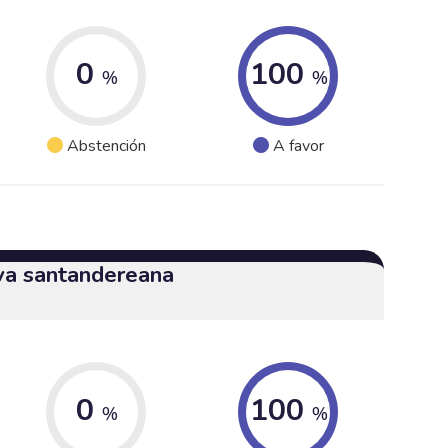
0
100
%
%
Abstención
A favor
iva santandereana
0
100
%
%