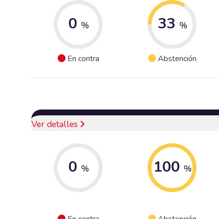
0
33
%
%
En contra
Abstención
Ver detalles
0
100
%
%
En contra
Abstención