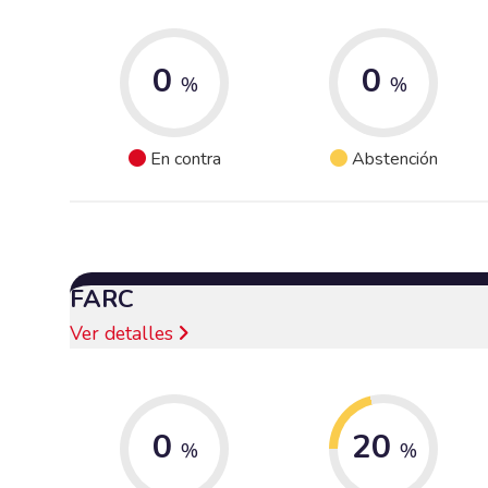
0
0
%
%
En contra
Abstención
FARC
Ver detalles
0
20
%
%