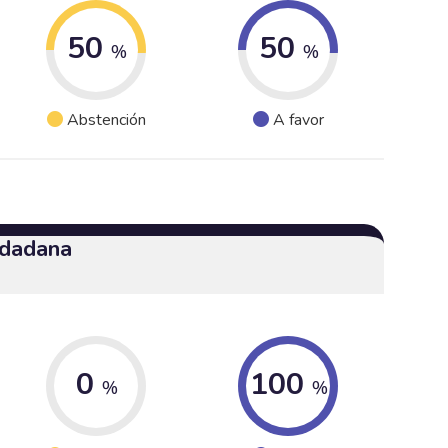
50
50
%
%
Abstención
A favor
udadana
0
100
%
%