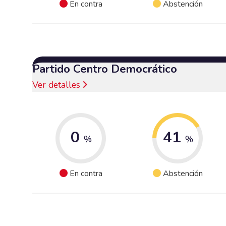
En contra
Abstención
Partido Centro Democrático
Ver detalles
0
41
%
%
En contra
Abstención