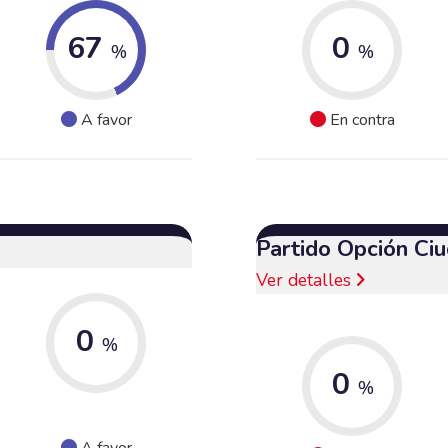
67
0
%
%
A favor
En contra
Partido Opción Ci
Ver detalles
0
%
0
%
A favor