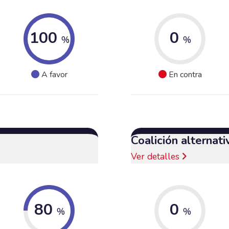
100
0
%
%
A favor
En contra
Coalición alternat
Ver detalles
80
0
%
%