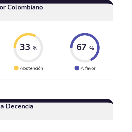
or Colombiano
33
67
%
%
Abstención
A favor
 la Decencia