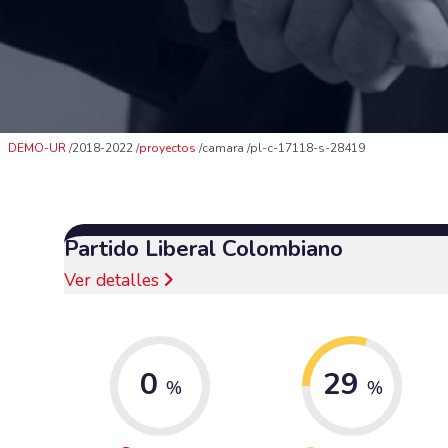
DEMO-UR
2018-2022
proyectos
camara
pl-c-17118-s-28419
Partido Liberal Colombiano
Ver detalles
0
29
%
%