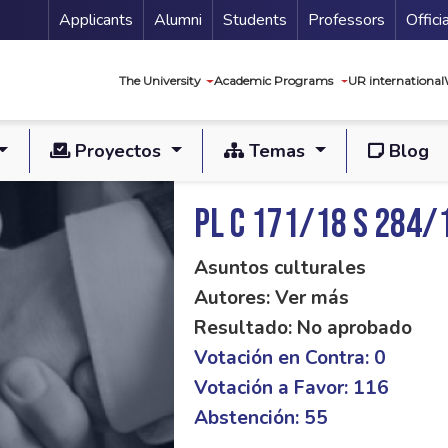
Menu Secundario
Applicants
Alumni
Students
Professors
Offici
Navegación princip
The University
Academic Programs
UR international
Proyectos
Temas
Blog
PL C 171/18 S 284/
Asuntos culturales
Autores: Ver más
Resultado: No aprobado
Votación en Contra: 0
Votación a Favor: 116
Abstención: 55