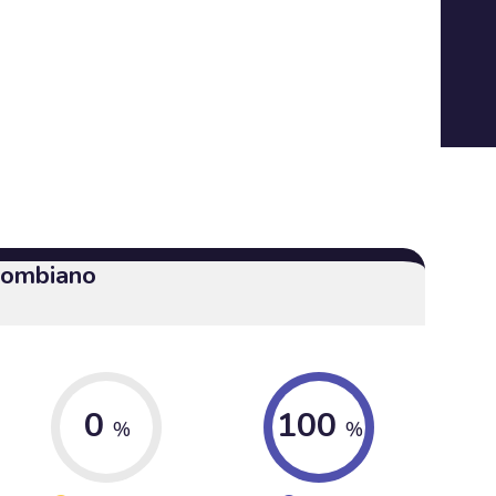
olombiano
0
100
%
%