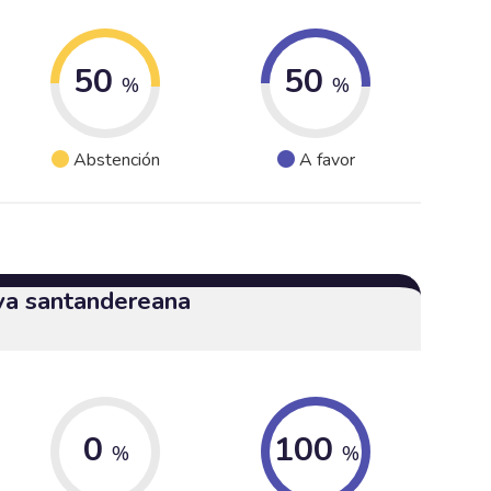
50
50
%
%
Abstención
A favor
iva santandereana
0
100
%
%