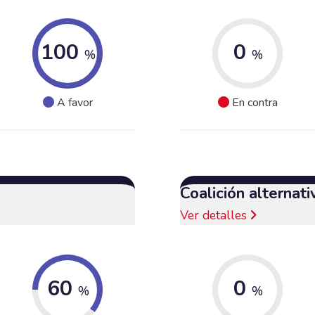
100
0
%
%
A favor
En contra
Coalición alternat
Ver detalles
60
0
%
%