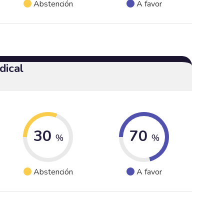
Abstención
A favor
dical
30
70
%
%
Abstención
A favor