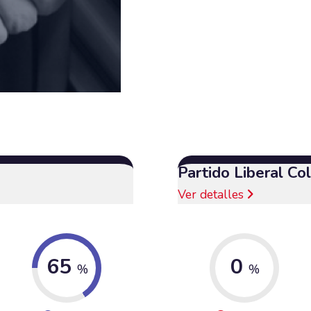
Partido Liberal C
Ver detalles
65
0
%
%