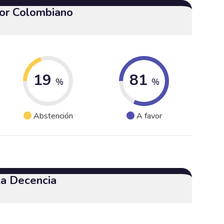
or Colombiano
19
81
%
%
Abstención
A favor
 la Decencia