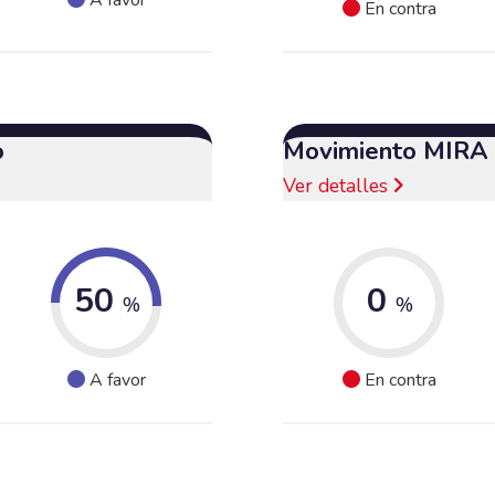
En contra
o
Movimiento MIRA
Ver detalles
50
0
%
%
A favor
En contra