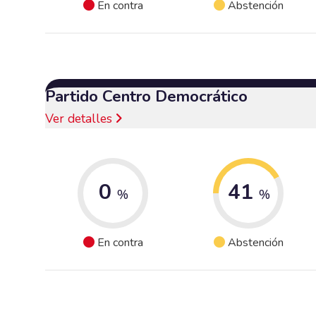
En contra
Abstención
Partido Centro Democrático
Ver detalles
0
41
%
%
En contra
Abstención