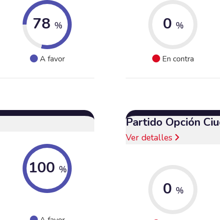
78
0
%
%
A favor
En contra
Partido Opción Ci
Ver detalles
100
%
0
%
A favor