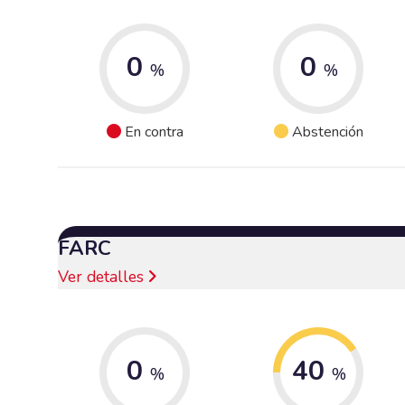
0
0
%
%
En contra
Abstención
FARC
Ver detalles
0
40
%
%