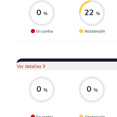
0
22
%
%
En contra
Abstención
Ver detalles
0
0
%
%
En contra
Abstención