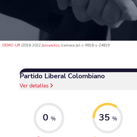
DEMO-UR
2018-2022
proyectos
camara
pl-c-9918-s-24819
Partido Liberal Colombiano
Ver detalles
0
35
%
%