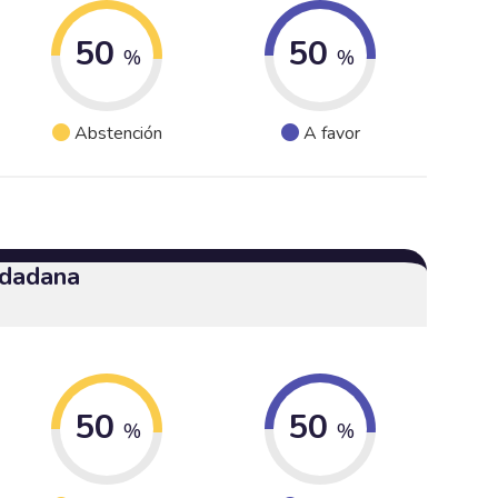
50
50
%
%
Abstención
A favor
udadana
50
50
%
%