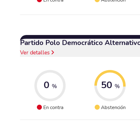
Partido Polo Democrático Alternativ
Ver detalles
0
50
%
%
En contra
Abstención