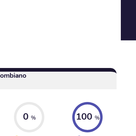
olombiano
0
100
%
%