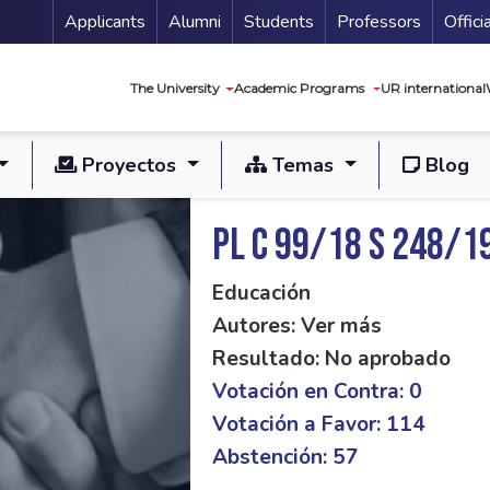
Menu Secundario
Applicants
Alumni
Students
Professors
Offici
Navegación princip
The University
Academic Programs
UR international
Proyectos
Temas
Blog
PL C 99/18 S 248/1
Educación
Autores: Ver más
Resultado: No aprobado
Votación en Contra: 0
Votación a Favor: 114
Abstención: 57