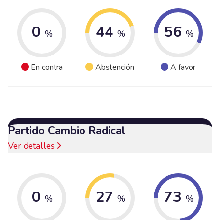
0
44
56
%
%
%
En contra
Abstención
A favor
Partido Cambio Radical
Ver detalles
0
27
73
%
%
%