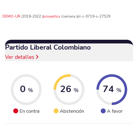
DEMO-UR
2018-2022
proyectos
camara
pl-c-0719-s-27529
Partido Liberal Colombiano
Ver detalles
0
26
74
%
%
%
En contra
Abstención
A favor