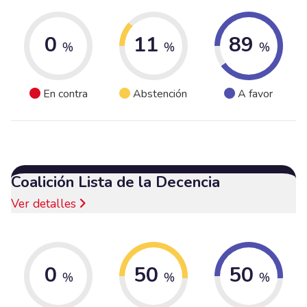
0
11
89
%
%
%
En contra
Abstención
A favor
Coalición Lista de la Decencia
Ver detalles
0
50
50
%
%
%