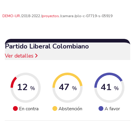
DEMO-UR
2018-2022
proyectos
camara
plo-c-07719-s-05919
Partido Liberal Colombiano
Ver detalles
12
47
41
%
%
%
En contra
Abstención
A favor