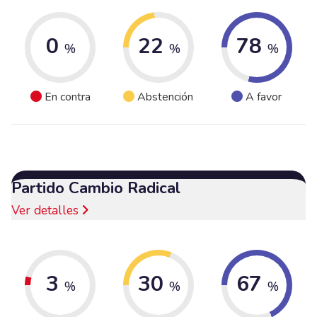
0
22
78
%
%
%
En contra
Abstención
A favor
Partido Cambio Radical
Ver detalles
3
30
67
%
%
%