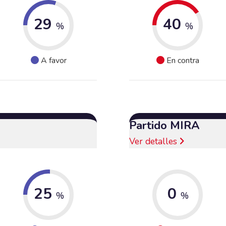
29
40
%
%
A favor
En contra
Partido MIRA
Ver detalles
25
0
%
%