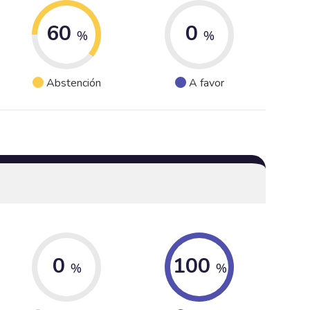
60
0
%
%
Abstención
A favor
0
100
%
%