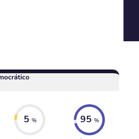
mocrático
5
95
%
%