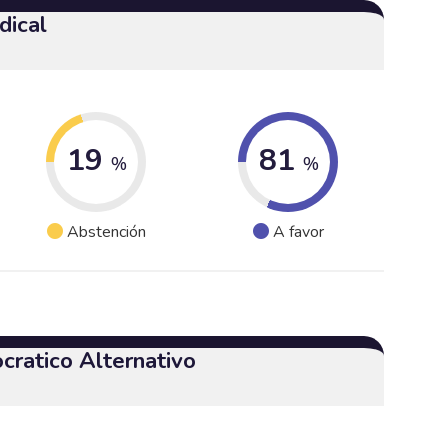
dical
19
81
%
%
Abstención
A favor
cratico Alternativo