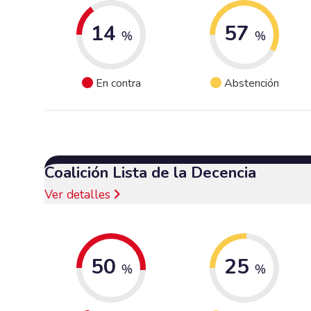
14
57
%
%
En contra
Abstención
Coalición Lista de la Decencia
Ver detalles
50
25
%
%