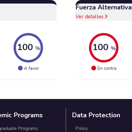
Fuerza Alternativ
Ver detalles
100
100
%
%
A favor
En contra
emic Programs
Data Protection
graduate Programs
Policy