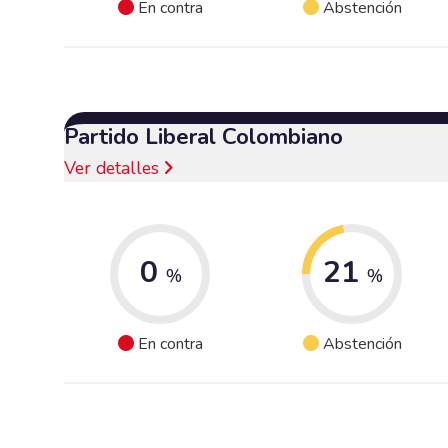
En contra
Abstención
Partido Liberal Colombiano
Ver detalles
0
21
%
%
En contra
Abstención