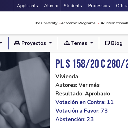
Menu Secundario
Applicants
Alumni
Students
Professors
Offici
Navegación princip
The University
Academic Programs
UR international
Proyectos
Temas
Blog
PL S 158/20 C 280/
Vivienda
Autores: Ver más
Resultado: Aprobado
Votación en Contra: 11
Votación a Favor: 73
Abstención: 23