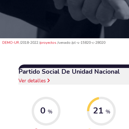
DEMO-UR
2018-2022
proyectos
senado
pl-s-15820-c-28020
Partido Social De Unidad Nacional
Ver detalles
0
21
%
%