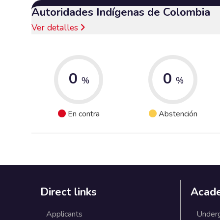
Autoridades Indígenas de Colombia
Ver detalles
0
0
%
%
En contra
Abstención
Direct links
Acad
Applicants
Under