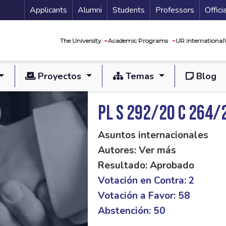
Menu Secundario
Applicants
Alumni
Students
Professors
Offici
Navegación princip
The University
Academic Programs
UR international
Proyectos
Temas
Blog
PL S 292/20 C 264/
Asuntos internacionales
Autores: Ver más
Resultado: Aprobado
Votación en Contra: 2
Votación a Favor: 58
Abstención: 50