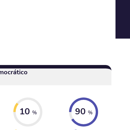
mocrático
10
90
%
%