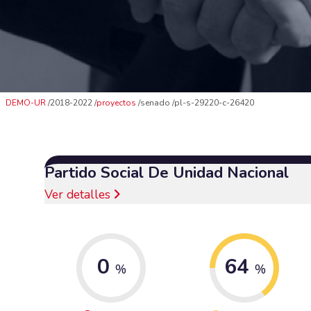
DEMO-UR
2018-2022
proyectos
senado
pl-s-29220-c-26420
Partido Social De Unidad Nacional
Ver detalles
0
64
%
%