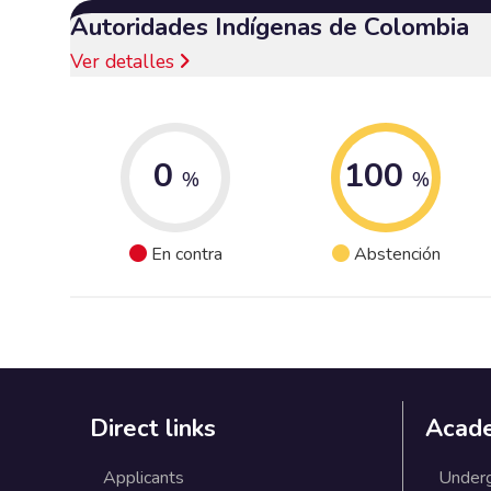
Autoridades Indígenas de Colombia
Ver detalles
0
100
%
%
En contra
Abstención
Direct links
Acad
Applicants
Under