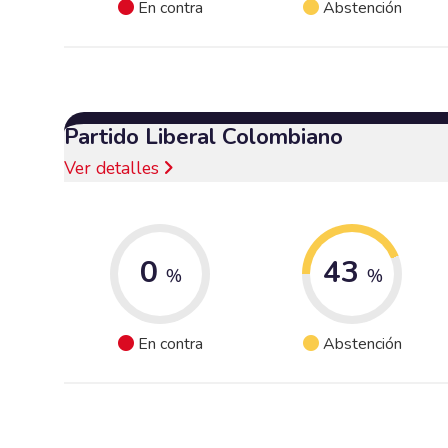
En contra
Abstención
Partido Liberal Colombiano
Ver detalles
0
43
%
%
En contra
Abstención