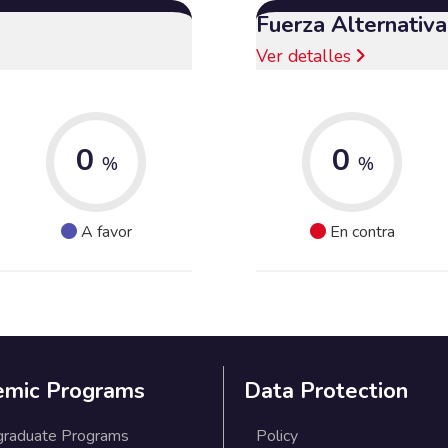
Fuerza Alternativ
Ver detalles
0
0
%
%
A favor
En contra
emic Programs
Data Protection
graduate Programs
Policy