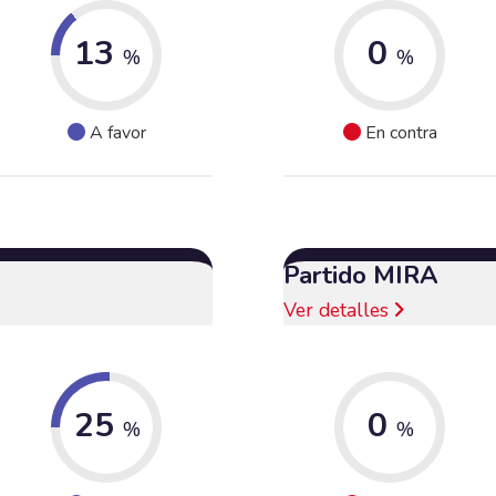
13
0
%
%
A favor
En contra
Partido MIRA
Ver detalles
25
0
%
%