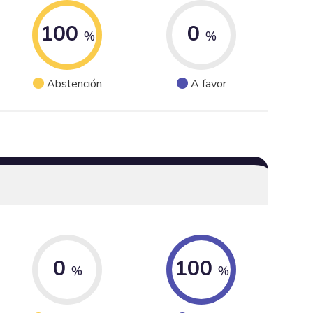
100
0
%
%
Abstención
A favor
0
100
%
%