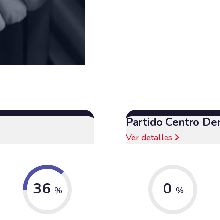
Partido Centro De
Ver detalles
36
0
%
%