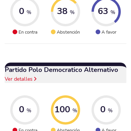
0
38
63
%
%
%
En contra
Abstención
A favor
Partido Polo Democratico Alternativo
Ver detalles
0
100
0
%
%
%
En contra
Abstención
A favor