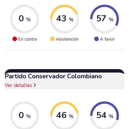
0
43
57
%
%
%
En contra
Abstención
A favor
Partido Conservador Colombiano
Ver detalles
0
46
54
%
%
%