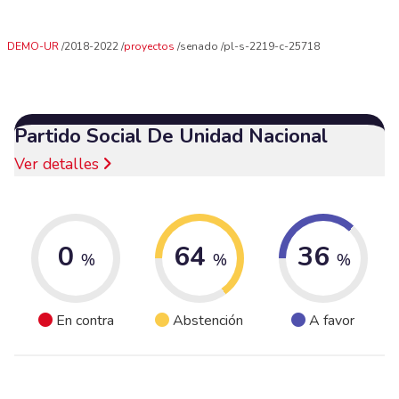
DEMO-UR
2018-2022
proyectos
senado
pl-s-2219-c-25718
Partido Social De Unidad Nacional
Ver detalles
0
64
36
%
%
%
En contra
Abstención
A favor