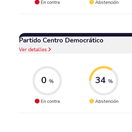
En contra
Abstención
Partido Centro Democrático
Ver detalles
0
34
%
%
En contra
Abstención