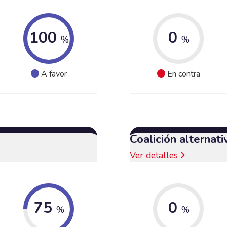
100
0
%
%
A favor
En contra
Coalición alternat
Ver detalles
75
0
%
%