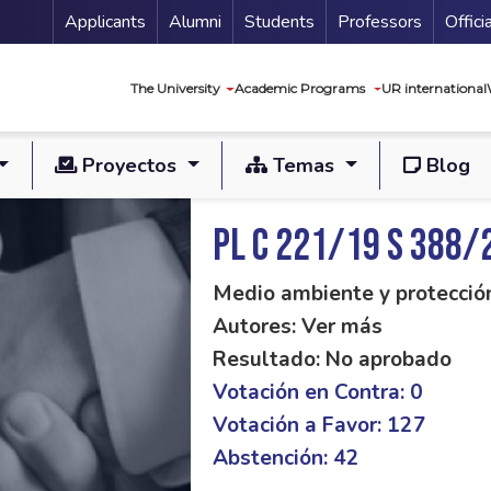
Menu Secundario
Applicants
Alumni
Students
Professors
Offici
Navegación princip
The University
Academic Programs
UR international
Proyectos
Temas
Blog
PL C 221/19 S 388/
Medio ambiente y protecció
Autores: Ver más
Resultado: No aprobado
Votación en Contra: 0
Votación a Favor: 127
Abstención: 42