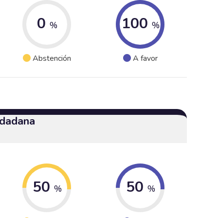
0
100
%
%
Abstención
A favor
udadana
50
50
%
%