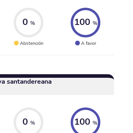
0
100
%
%
Abstención
A favor
iva santandereana
0
100
%
%