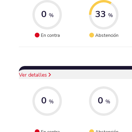
0
33
%
%
En contra
Abstención
Ver detalles
0
0
%
%
En contra
Abstención