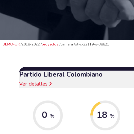
DEMO-UR
2018-2022
proyectos
camara
pl-c-22119-s-38821
Partido Liberal Colombiano
Ver detalles
0
18
%
%