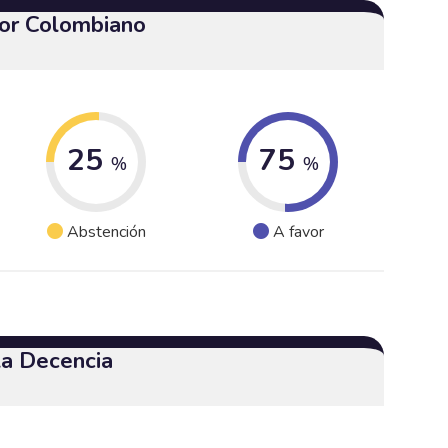
or Colombiano
25
75
%
%
Abstención
A favor
 la Decencia