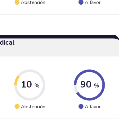
Abstención
A favor
dical
10
90
%
%
Abstención
A favor