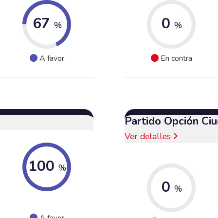
67
0
%
%
A favor
En contra
Partido Opción Ci
Ver detalles
100
%
0
%
A favor