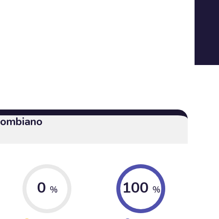
olombiano
0
100
%
%