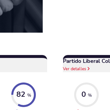
Partido Liberal C
Ver detalles
82
0
%
%