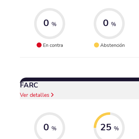
0
0
%
%
En contra
Abstención
FARC
Ver detalles
0
25
%
%