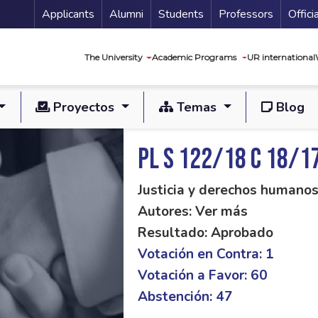
Menu Secundario
Applicants
Alumni
Students
Professors
Offici
Navegación princip
The University
Academic Programs
UR international
Proyectos
Temas
Blog
PL S 122/18 C 18/1
Justicia y derechos humano
Autores: Ver más
Resultado: Aprobado
Votación en Contra: 1
Votación a Favor: 60
Abstención: 47