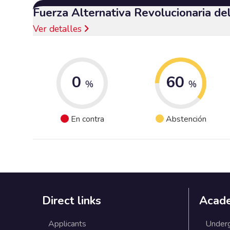
Fuerza Alternativa Revolucionaria d
Ver detalles
0
60
%
%
En contra
Abstención
Direct links
Acad
Applicants
Under