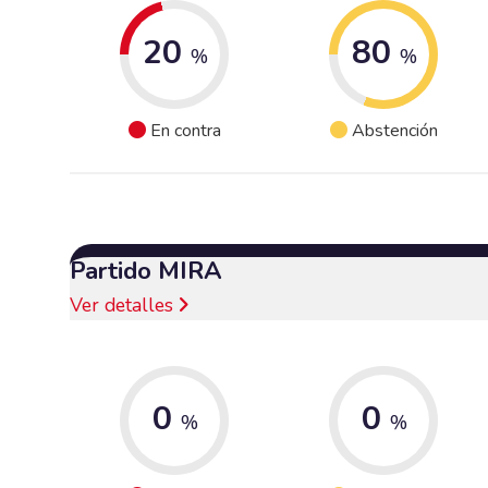
20
80
%
%
En contra
Abstención
Partido MIRA
Ver detalles
0
0
%
%