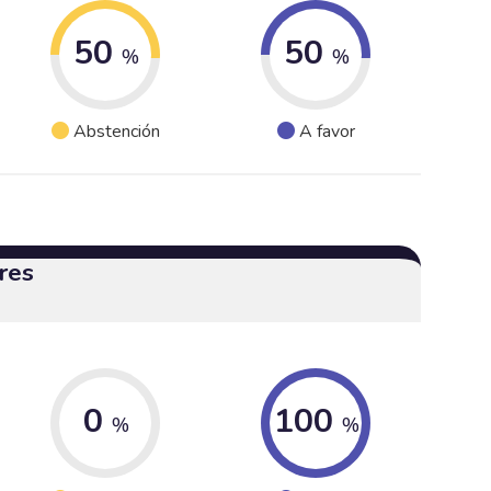
50
50
%
%
Abstención
A favor
res
0
100
%
%