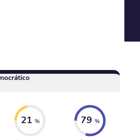
mocrático
21
79
%
%