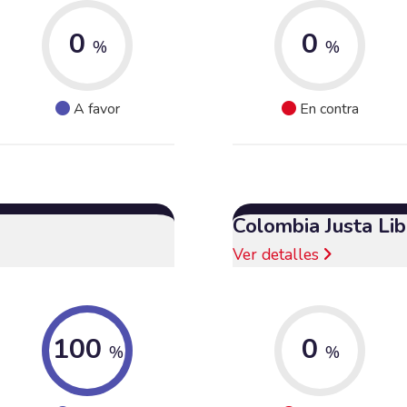
0
0
%
%
A favor
En contra
Colombia Justa Lib
Ver detalles
100
0
%
%