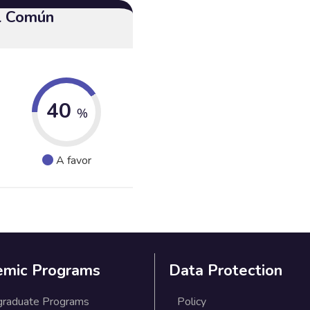
el Común
40
%
A favor
emic Programs
Data Protection
graduate Programs
Policy