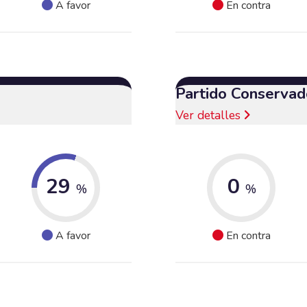
A favor
En contra
Partido Conservad
Ver detalles
29
0
%
%
A favor
En contra