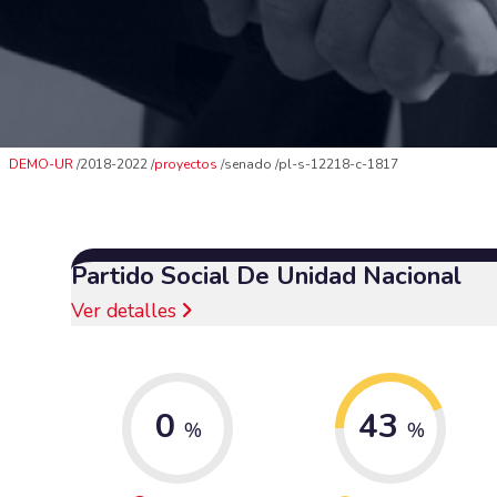
DEMO-UR
2018-2022
proyectos
senado
pl-s-12218-c-1817
Partido Social De Unidad Nacional
Ver detalles
0
43
%
%