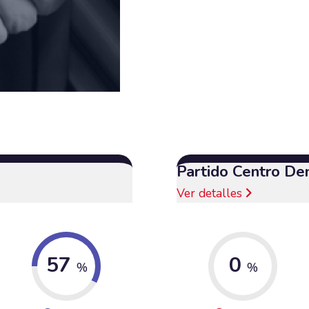
Partido Centro De
Ver detalles
57
0
%
%