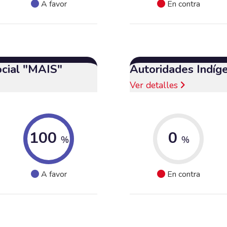
A favor
En contra
ocial "MAIS"
Autoridades Indíg
Ver detalles
100
0
%
%
A favor
En contra