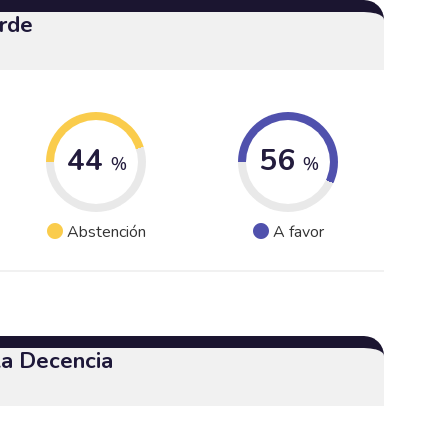
erde
44
56
%
%
Abstención
A favor
 la Decencia