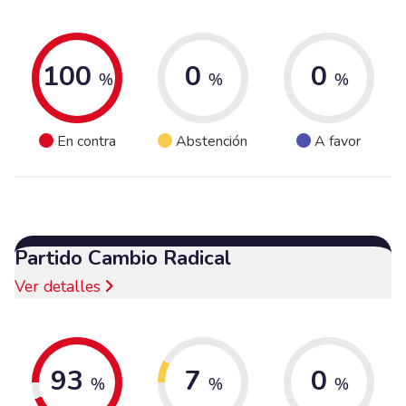
100
0
0
%
%
%
En contra
Abstención
A favor
Partido Cambio Radical
Ver detalles
93
7
0
%
%
%