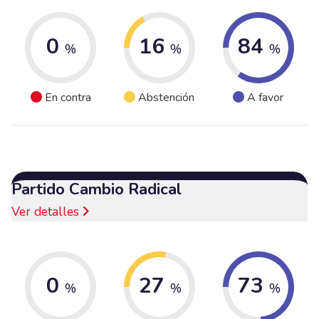
0
16
84
%
%
%
En contra
Abstención
A favor
Partido Cambio Radical
Ver detalles
0
27
73
%
%
%