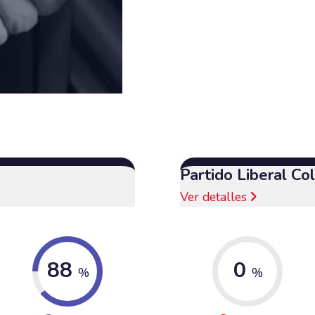
Partido Liberal C
Ver detalles
88
0
%
%