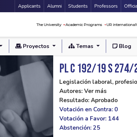
Menu Secundario
Applicants
Alumni
Students
Professors
Offici
Navegación princip
The University
Academic Programs
UR international
Proyectos
Temas
Blog
PL C 192/19 S 274/
Legislación laboral, profes
Autores: Ver más
Resultado: Aprobado
Votación en Contra: 0
Votación a Favor: 144
Abstención: 25