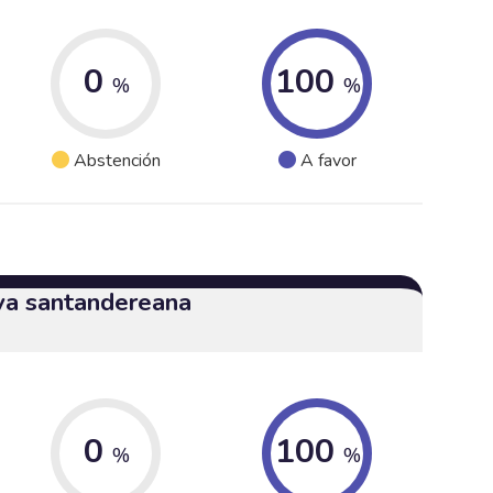
0
100
%
%
Abstención
A favor
iva santandereana
0
100
%
%