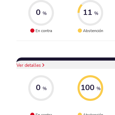
0
11
%
%
En contra
Abstención
Ver detalles
0
100
%
%
En contra
Abstención