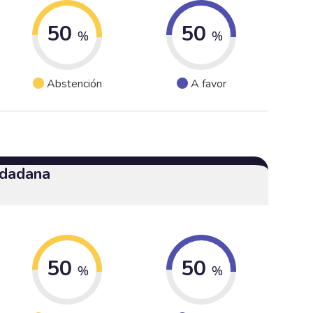
50
50
%
%
Abstención
A favor
udadana
50
50
%
%