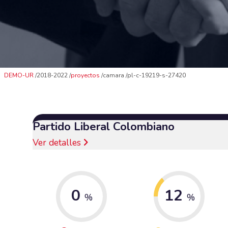
DEMO-UR
2018-2022
proyectos
camara
pl-c-19219-s-27420
Partido Liberal Colombiano
Ver detalles
0
12
%
%