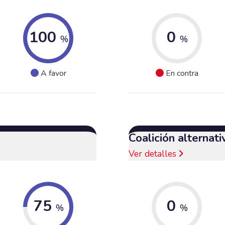
100
0
%
%
A favor
En contra
Coalición alternat
Ver detalles
75
0
%
%