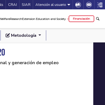
Guía de servicios
Icon
Icon
Icon
als
CRAI
SIAR
Atención al usuario
al
Financiación
Wellfare
Research
Extension Education and Society
Metodología
20
ional y generación de empleo