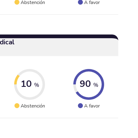
Abstención
A favor
dical
10
90
%
%
Abstención
A favor