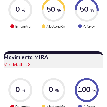
0
50
50
%
%
%
En contra
Abstención
A favor
Movimiento MIRA
Ver detalles
0
0
100
%
%
%
En contra
Abstención
A favor