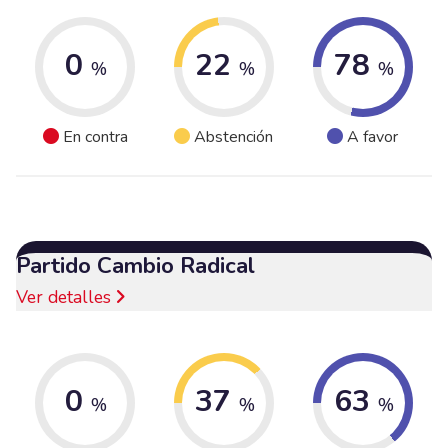
0
22
78
%
%
%
En contra
Abstención
A favor
Partido Cambio Radical
Ver detalles
0
37
63
%
%
%