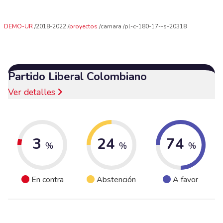
DEMO-UR
2018-2022
proyectos
camara
pl-c-180-17--s-20318
Partido Liberal Colombiano
Ver detalles
3
24
74
%
%
%
En contra
Abstención
A favor