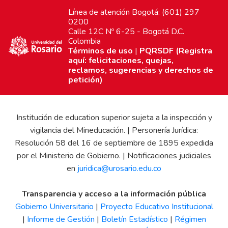
Línea de atención Bogotá: (601) 297
0200
Calle 12C Nº 6-25 - Bogotá D.C.
Colombia
Términos de uso
|
PQRSDF (Registra
aquí: felicitaciones, quejas,
reclamos, sugerencias y derechos de
petición)
Institución de education superior sujeta a la inspección y
vigilancia del Mineducación. | Personería Jurídica:
Resolución 58 del 16 de septiembre de 1895 expedida
por el Ministerio de Gobierno. | Notificaciones judiciales
en
juridica@urosario.edu.co
Transparencia y acceso a la información pública
Gobierno Universitario
|
Proyecto Educativo Institucional
|
Informe de Gestión
|
Boletín Estadístico
|
Régimen