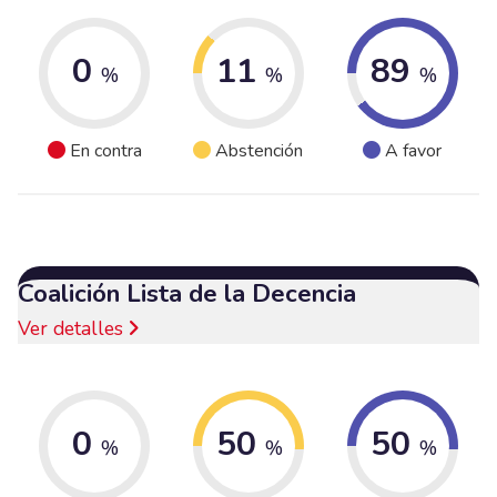
0
11
89
%
%
%
En contra
Abstención
A favor
Coalición Lista de la Decencia
Ver detalles
0
50
50
%
%
%