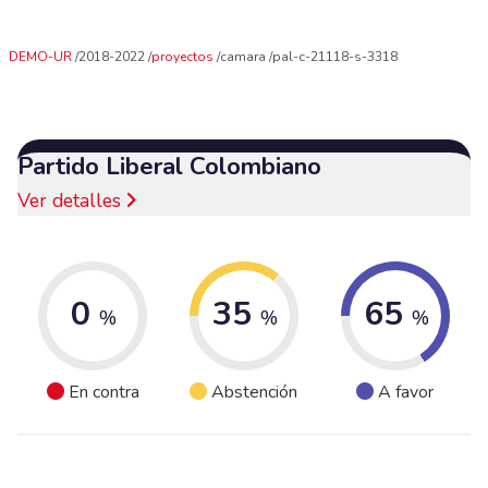
DEMO-UR
2018-2022
proyectos
camara
pal-c-21118-s-3318
Partido Liberal Colombiano
Ver detalles
0
35
65
%
%
%
En contra
Abstención
A favor