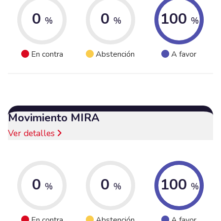
0
0
100
%
%
%
En contra
Abstención
A favor
Movimiento MIRA
Ver detalles
0
0
100
%
%
%
En contra
Abstención
A favor