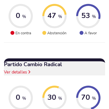
0
47
53
%
%
%
En contra
Abstención
A favor
Partido Cambio Radical
Ver detalles
0
30
70
%
%
%