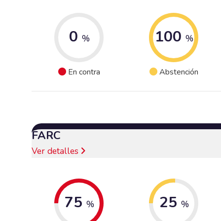
0
100
%
%
En contra
Abstención
FARC
Ver detalles
75
25
%
%