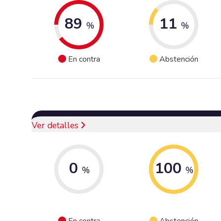
89
11
%
%
En contra
Abstención
Ver detalles
0
100
%
%
En contra
Abstención