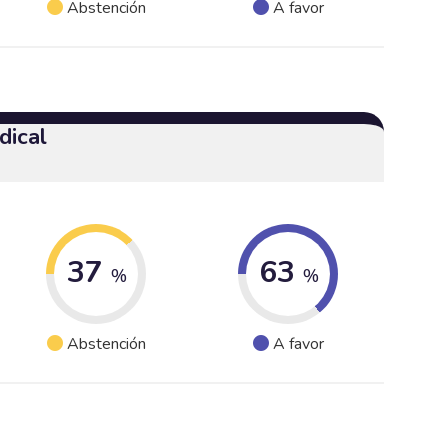
Abstención
A favor
dical
37
63
%
%
Abstención
A favor