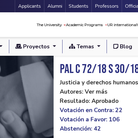
Menu Secundario
Applicants
Alumni
Students
Professors
Offici
Navegación princip
The University
Academic Programs
UR international
Proyectos
Temas
Blog
PAL C 72/18 S 30/1
Justicia y derechos humano
Autores: Ver más
Resultado: Aprobado
Votación en Contra: 22
Votación a Favor: 106
Abstención: 42