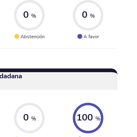
0
0
%
%
Abstención
A favor
udadana
0
100
%
%