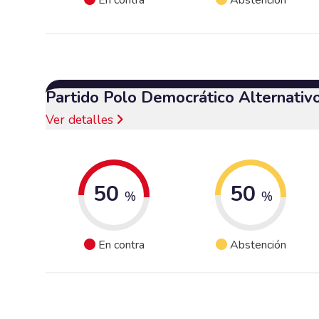
Partido Polo Democrático Alternativ
Ver detalles
50
50
%
%
En contra
Abstención