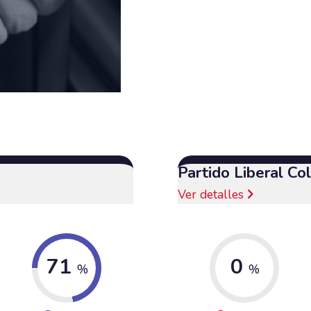
Partido Liberal C
Ver detalles
71
0
%
%