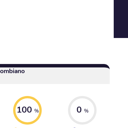
olombiano
100
0
%
%