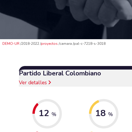
DEMO-UR
2018-2022
proyectos
camara
pal-c-7218-s-3018
Partido Liberal Colombiano
Ver detalles
12
18
%
%