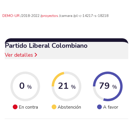
DEMO-UR
2018-2022
proyectos
camara
pl-c-14217-s-18218
Partido Liberal Colombiano
Ver detalles
0
21
79
%
%
%
En contra
Abstención
A favor