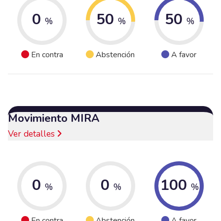
0
50
50
%
%
%
En contra
Abstención
A favor
Movimiento MIRA
Ver detalles
0
0
100
%
%
%
En contra
Abstención
A favor