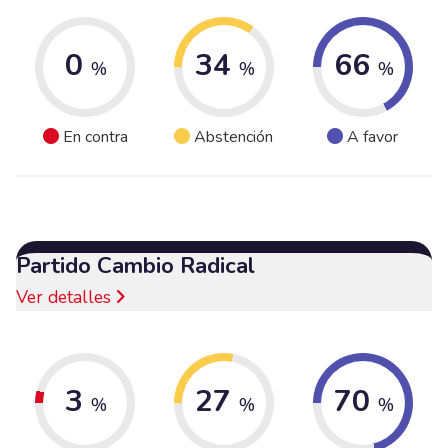
0
34
66
%
%
%
En contra
Abstención
A favor
Partido Cambio Radical
Ver detalles
3
27
70
%
%
%