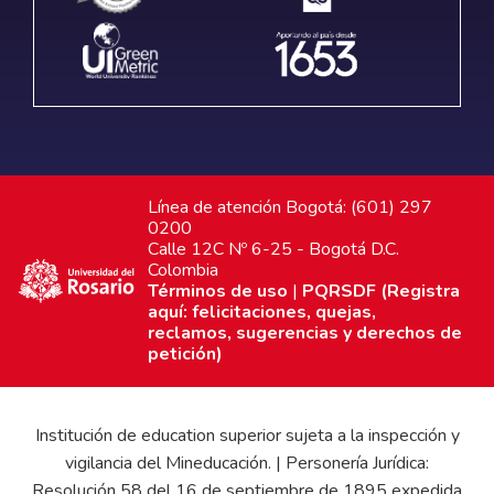
Línea de atención Bogotá: (601) 297
0200
Calle 12C Nº 6-25 - Bogotá D.C.
Colombia
Términos de uso
|
PQRSDF (Registra
aquí: felicitaciones, quejas,
reclamos, sugerencias y derechos de
petición)
Institución de education superior sujeta a la inspección y
vigilancia del Mineducación. | Personería Jurídica:
Resolución 58 del 16 de septiembre de 1895 expedida