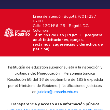
Línea de atención Bogotá: (601) 297
0200
Calle 12C Nº 6-25 - Bogotá D.C.
Colombia
Términos de uso
|
PQRSDF (Registra
aquí: felicitaciones, quejas,
reclamos, sugerencias y derechos de
petición)
Institución de education superior sujeta a la inspección y
vigilancia del Mineducación. | Personería Jurídica:
Resolución 58 del 16 de septiembre de 1895 expedida
por el Ministerio de Gobierno. | Notificaciones judiciales
en
juridica@urosario.edu.co
Transparencia y acceso a la información pública