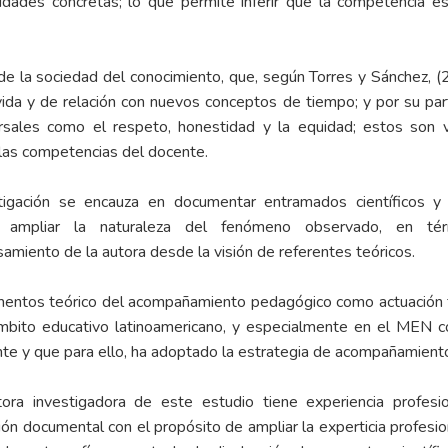
idades concretas; lo que permite inferir que la competencia es
e la sociedad del conocimiento, que, según Torres y Sánchez, 
ida y de relación con nuevos conceptos de tiempo; y por su par
ersales como el respeto, honestidad y la equidad; estos son
 las competencias del docente.
igación se encauza en documentar entramados científicos y
ampliar la naturaleza del fenómeno observado, en térmi
samiento de la autora desde la visión de referentes teóricos.
samentos teórico del acompañamiento pedagógico como actuación 
bito educativo latinoamericano, y especialmente en el MEN c
nte y que para ello, ha adoptado la estrategia de acompañamiento 
ra investigadora de este estudio tiene experiencia profes
sión documental con el propósito de ampliar la experticia profe