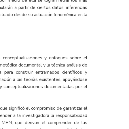
por medio de ella se logran reunir los más
larán a partir de ciertos datos, inferencias
situado desde su actuación fenoménica en la
s conceptualizaciones y enfoques sobre el
metódica documental y la técnica análisis de
iva para
construir entramados
científicos y
ción a las teorías existentes, apoyándose
 y conceptualizaciones documentadas por el
ue significó el compromiso de garantizar el
nder a la investigadora la responsabilidad
el MEN, que derivan el comprender de las