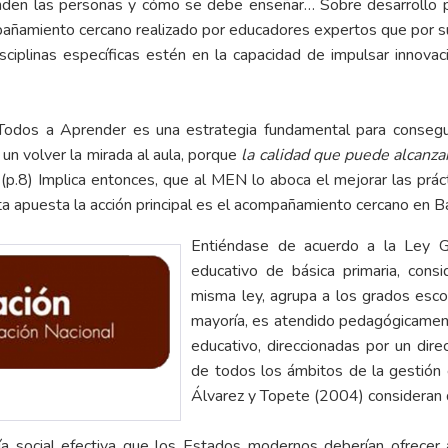
den las personas y cómo se debe enseñar… Sobre desarrollo pr
mpañamiento cercano realizado por educadores expertos que por s
sciplinas específicas estén en la capacidad de impulsar innovac
odos a Aprender es una estrategia fundamental para conseguir
un volver la mirada al aula, porque
la calidad que puede alcanza
(p.8) Implica entonces, que al MEN lo aboca el mejorar las prác
ta apuesta la acción principal es el acompañamiento cercano en Bá
Entiéndase de acuerdo a la Ley G
educativo de básica primaria, consi
misma ley, agrupa a los grados escol
mayoría, es atendido pedagógicamen
educativo, direccionadas por un dir
de todos los ámbitos de la gestión e
Álvarez y Topete (2004) consideran 
ía social efectiva que los Estados modernos deberían ofrecer