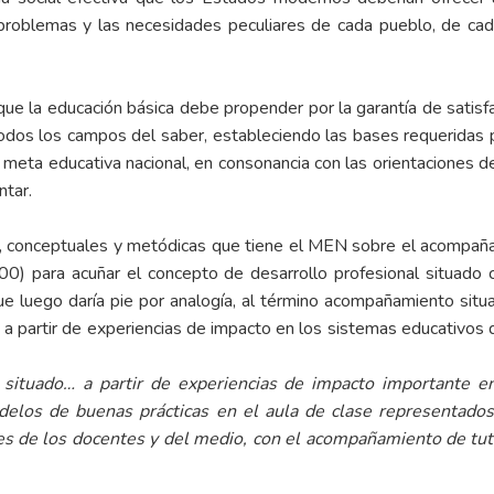
problemas y las necesidades peculiares de cada pueblo, de ca
que la educación básica debe propender por la garantía de satisf
odos los campos del saber, estableciendo las bases requeridas pa
 meta educativa nacional, en consonancia con las orientaciones 
ntar.
s, conceptuales y metódicas que tiene el MEN sobre el acompañ
00) para acuñar el concepto de desarrollo profesional situado c
que luego daría pie por analogía, al término acompañamiento situ
partir de experiencias de impacto en los sistemas educativos d
l situado… a partir de experiencias de impacto importante e
elos de buenas prácticas en el aula de clase representados 
des de los docentes y del
medio, con el acompañamiento de tuto