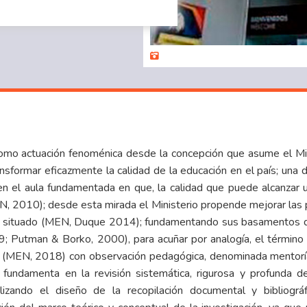
o actuación fenoménica desde la concepción que asume el Min
ansformar eficazmente la calidad de la educación en el país; una
 el aula fundamentada en que, la calidad que puede alcanzar u
N, 2010); desde esta mirada el Ministerio propende mejorar las p
o situado (MEN, Duque 2014); fundamentando sus basamentos de
09; Putman & Borko, 2000), para acuñar por analogía, el térm
ro (MEN, 2018) con observación pedagógica, denominada mentoría
fundamenta en la revisión sistemática, rigurosa y profunda d
ilizando el diseño de la recopilación documental y bibliográ