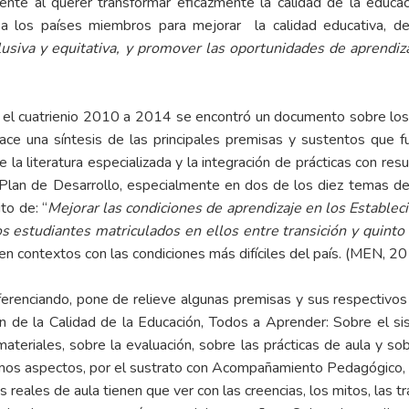
ente al querer transformar eficazmente la calidad de la educac
 a los países miembros para mejorar la calidad educativa, de
clusiva y equitativa, y promover las oportunidades de aprendi
para el cuatrienio 2010 a 2014 se encontró un documento sobre 
 una síntesis de las principales premisas y sustentos que fu
 la literatura especializada y la integración de prácticas con res
Plan de Desarrollo, especialmente en dos de los diez temas de
to de: “
Mejorar las condiciones de aprendizaje en los Estableci
os estudiantes matriculados en ellos entre transición y quinto
n contextos con las condiciones más difíciles del país. (MEN, 20
erenciando, pone de relieve algunas premisas y sus respectivos
n de la Calidad de la Educación, Todos a Aprender: Sobre el sis
eriales, sobre la evaluación, sobre las prácticas de aula y sobr
timos aspectos, por el sustrato con Acompañamiento Pedagógico, 
s reales de aula tienen que ver con las creencias, los mitos, las t