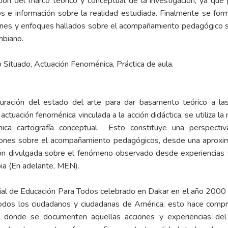
ión del marco teórico y conceptual de la investigación, ya que 
s e información sobre la realidad estudiada. Finalmente se formu
ciones y enfoques hallados sobre el acompañamiento pedagógico 
mbiano.
ituado, Actuación Fenoménica, Práctica de aula.
guración del estado del arte para dar basamento teórico a la
ación fenoménica vinculada a la acción didáctica, se utiliza la 
cnica cartografía conceptual. Esto constituye una perspect
iones sobre el acompañamiento pedagógicos, desde una aproxima
ción divulgada sobre el fenómeno observado desde experiencias
ia (En adelante, MEN).
ial de Educación Para Todos celebrado en Dakar en el año 2000 q
odos los ciudadanos y ciudadanas de América; esto hace compre
os donde se documenten aquellas acciones y experiencias d