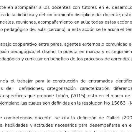
iste en acompañar a los docentes con tutores en el desarroll
s de la didáctica y del conocimiento disciplinar del docente; esto
nciales, reuniones, acompañamiento en aula; todas estas accion
 pedagógico del aula (cercano), a esta acción se le acuña el t
abajo cooperativo entre pares, agentes externos o comunidad edu
eflexión pedagógica, el diseño, la puesta en marcha y el seguimi
pedagógico y curricular en beneficio de los procesos de aprendiz
cia el trabajar para la construcción de entramados científ
e: definiciones, categorización, caracterización, diferenciac
jes específicos que propone Tobón, (2015); esto en el marco de 
colombiano, las cuales son definidas en la resolución No 15683
 competencias docente, se cita la definición de Gallart (20
, habilidades y actitudes necesarios para desempeñarse en el