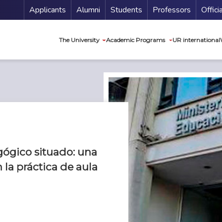
Menu Secundario
Applicants
Alumni
Students
Professors
Offici
Navegación princip
The University
Academic Programs
UR international
gico situado: una
la práctica de aula