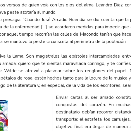
 los versos de quien veía con los ojos del alma, Leandro Díaz,
eva peste azotaría al mundo.
presagia: “Cuando José Arcadio Buendía se dio cuenta que la pe
abía de la enfermedad […] se acordaron medidas para impedir que 
 por aquel tiempo recorrían las calles de Macondo tenían que hac
 se mantuvo la peste circunscrita al perímetro de la población”
a la llama. Son magistrales las epístolas intercambiadas entre
u amada: quiero que te sientas maravillada conmigo, y te confie
r Wilde se atrevió a plasmar sobre los renglones del papel: M
pétalos de rosa, estén hechos tanto para la locura de la música y
 de la literatura y, en especial, de la vida de los escritores, se
Enviar cartas al ser amado constit
conquistas del corazón. En muchas
destinatario debían recorrer distan
transporte: el estafeta, los carruajes,
objetivo final era llegar de manera 