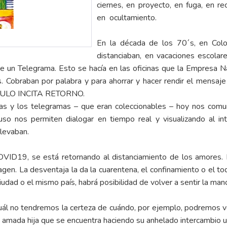
ciernes, en proyecto, en fuga, en re
en ocultamiento.
En la década de los 70´s, en Col
distanciaban, en vacaciones escola
 de un Telegrama. Esto se hacía en las oficinas que la Empresa
ís. Cobraban por palabra y para ahorrar y hacer rendir el mensa
LO INCITA RETORNO.
elas y los telegramas – que eran coleccionables – hoy nos com
luso nos permiten dialogar en tiempo real y visualizando al in
llevaban.
OVID19, se está retornando al distanciamiento de los amores. L
magen. La desventaja la da la cuarentena, el confinamiento o el t
iudad o el mismo país, habrá posibilidad de volver a sentir la mano
 cuál no tendremos la certeza de cuándo, por ejemplo, podremos vo
 amada hija que se encuentra haciendo su anhelado intercambio un