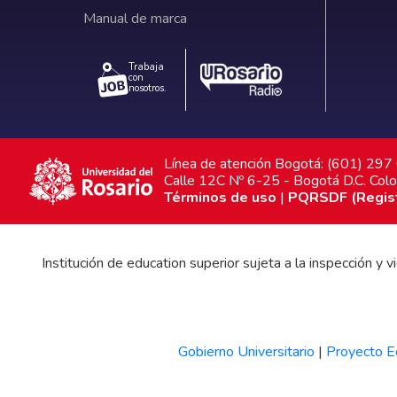
Manual de marca
Trabaja
con
nosotros.
Línea de atención Bogotá: (601) 29
Calle 12C Nº 6-25 - Bogotá D.C. Col
Términos de uso
|
PQRSDF (Registr
Institución de education superior sujeta a la inspección y
Gobierno Universitario
|
Proyecto Ed