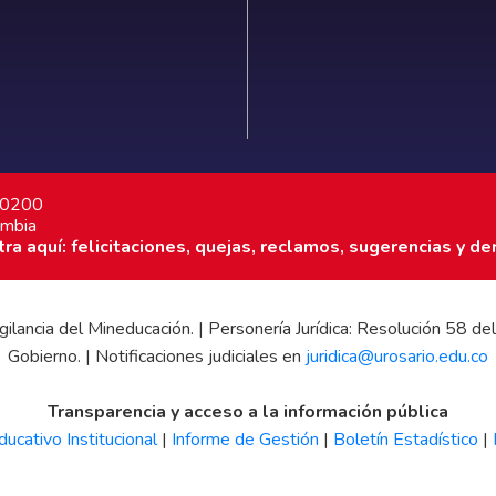
7 0200
ombia
a aquí: felicitaciones, quejas, reclamos, sugerencias y de
 vigilancia del Mineducación. | Personería Jurídica: Resolución 58
Gobierno. | Notificaciones judiciales en
juridica@urosario.edu.co
Transparencia y acceso a la información pública
ucativo Institucional
|
Informe de Gestión
|
Boletín Estadístico
|