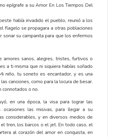
 como epígrafe a su Amor En Los Tiempos Del
ste había invadido el pueblo, reunió a los
el flagelo se propagara a otras poblaciones
er sonar su campanita para que los enfermos
 amores sanos, alegres, tristes, furtivos o
ses a ti misma que ni siquiera habías soñado
i niño, tu soneto es encantador, y es una
 las canciones, como para la locura de besar.
an connotados o no.
uyó, en una época, la visa para lograr las
 ocasiones las misivas, para llegar a su
cias considerables, y en diversos medios de
 el tren, los barcos o el jet. En todo caso, el
artera al corazón del amor en conquista, en