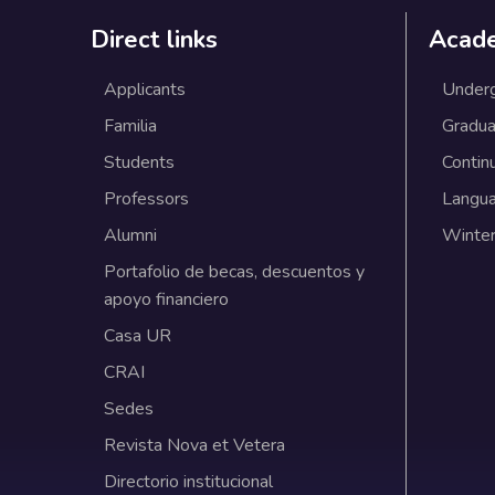
Direct links
Acad
Applicants
Under
Familia
Gradua
Students
Contin
Professors
Langu
Alumni
Winter
Portafolio de becas, descuentos y
apoyo financiero
Casa UR
CRAI
Sedes
Revista Nova et Vetera
Directorio institucional