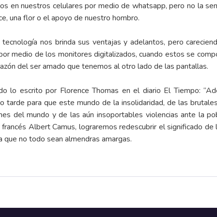
emos en nuestros celulares por medio de whatsapp, pero no la s
lce, una flor o el apoyo de nuestro hombro.
 tecnología nos brinda sus ventajas y adelantos, pero carecien
 por medio de los monitores digitalizados, cuando estos se comp
orazón del ser amado que tenemos al otro lado de las pantallas.
o lo escrito por Florence Thomas en el diario El Tiempo: “Ad
 tarde para que este mundo de la insolidaridad, de las brutal
ones del mundo y de las aún insoportables violencias ante la po
r francés Albert Camus, lograremos redescubrir el significado de 
ara que no todo sean almendras amargas.