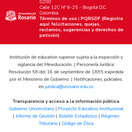
0200
Calle 12C Nº 6-25 - Bogotá D.C.
Colombia
Términos de uso
|
PQRSDF (Registra
aquí: felicitaciones, quejas,
reclamos, sugerencias y derechos de
petición)
Institución de education superior sujeta a la inspección y
vigilancia del Mineducación. | Personería Jurídica:
Resolución 58 del 16 de septiembre de 1895 expedida
por el Ministerio de Gobierno. | Notificaciones judiciales
en
juridica@urosario.edu.co
Transparencia y acceso a la información pública
Gobierno Universitario
|
Proyecto Educativo Institucional
|
Informe de Gestión
|
Boletín Estadístico
|
Régimen
Tributario
|
Código de Ética