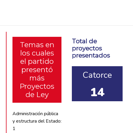
Total de
Temas en
proyectos
los cuales
presentados
el partido
presentó
Catorce
más
Proyectos
14
de Ley
Administración pública
y estructura del Estado:
1