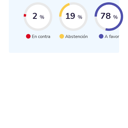
2
19
78
%
%
%
En contra
Abstención
A favor