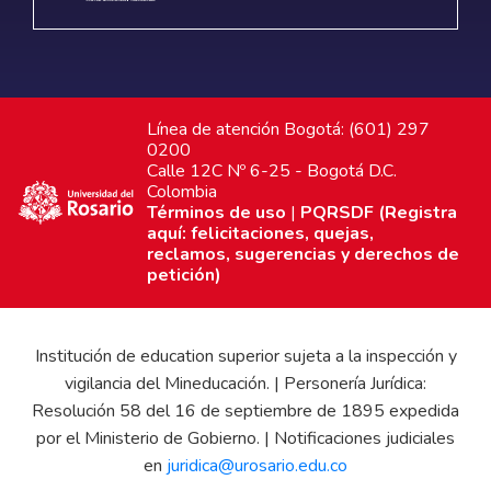
Línea de atención Bogotá: (601) 297
0200
Calle 12C Nº 6-25 - Bogotá D.C.
Colombia
Términos de uso
|
PQRSDF (Registra
aquí: felicitaciones, quejas,
reclamos, sugerencias y derechos de
petición)
Institución de education superior sujeta a la inspección y
vigilancia del Mineducación. | Personería Jurídica:
Resolución 58 del 16 de septiembre de 1895 expedida
por el Ministerio de Gobierno. | Notificaciones judiciales
en
juridica@urosario.edu.co