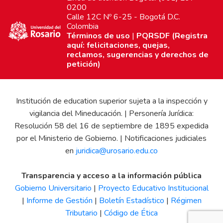
0200
Calle 12C Nº 6-25 - Bogotá D.C.
Colombia
Términos de uso
|
PQRSDF (Registra
aquí: felicitaciones, quejas,
reclamos, sugerencias y derechos de
petición)
Institución de education superior sujeta a la inspección y
vigilancia del Mineducación. | Personería Jurídica:
Resolución 58 del 16 de septiembre de 1895 expedida
por el Ministerio de Gobierno. | Notificaciones judiciales
en
juridica@urosario.edu.co
Transparencia y acceso a la información pública
Gobierno Universitario
|
Proyecto Educativo Institucional
|
Informe de Gestión
|
Boletín Estadístico
|
Régimen
Tributario
|
Código de Ética