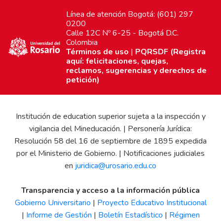
Línea de atención Bogotá: (601) 297
0200
Calle 12C Nº 6-25 - Bogotá D.C.
Colombia
Términos de uso
|
PQRSDF (Registra
aquí: felicitaciones, quejas,
reclamos, sugerencias y derechos de
petición)
Institución de education superior sujeta a la inspección y
vigilancia del Mineducación. | Personería Jurídica:
Resolución 58 del 16 de septiembre de 1895 expedida
por el Ministerio de Gobierno. | Notificaciones judiciales
en
juridica@urosario.edu.co
Transparencia y acceso a la información pública
Gobierno Universitario
|
Proyecto Educativo Institucional
|
Informe de Gestión
|
Boletín Estadístico
|
Régimen