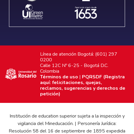
Línea de atención Bogotá: (601) 297
0200
Calle 12C Nº 6-25 - Bogotá D.C.
Colombia
Términos de uso
|
PQRSDF (Registra
aquí: felicitaciones, quejas,
reclamos, sugerencias y derechos de
petición)
Institución de education superior sujeta a la inspección y
vigilancia del Mineducación. | Personería Jurídica:
Resolución 58 del 16 de septiembre de 1895 expedida