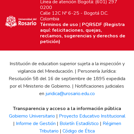
Línea de atención Bogotá: (601) 297
0200
Calle 12C Nº 6-25 - Bogotá D.C.
Colombia
Términos de uso
|
PQRSDF (Registra
aquí: felicitaciones, quejas,
reclamos, sugerencias y derechos de
petición)
Institución de education superior sujeta a la inspección y
vigilancia del Mineducación. | Personería Jurídica:
Resolución 58 del 16 de septiembre de 1895 expedida
por el Ministerio de Gobierno. | Notificaciones judiciales
en
juridica@urosario.edu.co
Transparencia y acceso a la información pública
Gobierno Universitario
|
Proyecto Educativo Institucional
|
Informe de Gestión
|
Boletín Estadístico
|
Régimen
Tributario
|
Código de Ética