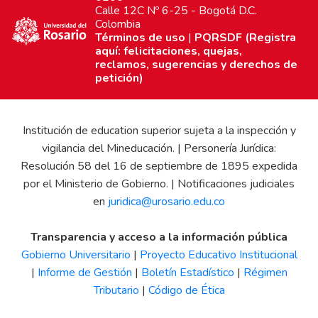
Calle 12C Nº 6-25 - Bogotá D.C.
Colombia
Términos de uso
|
PQRSDF (Registra
aquí: felicitaciones, quejas,
reclamos, sugerencias y derechos de
petición)
Institución de education superior sujeta a la inspección y
vigilancia del Mineducación. | Personería Jurídica:
Resolución 58 del 16 de septiembre de 1895 expedida
por el Ministerio de Gobierno. | Notificaciones judiciales
en
juridica@urosario.edu.co
Transparencia y acceso a la información pública
Gobierno Universitario
|
Proyecto Educativo Institucional
|
Informe de Gestión
|
Boletín Estadístico
|
Régimen
Tributario
|
Código de Ética