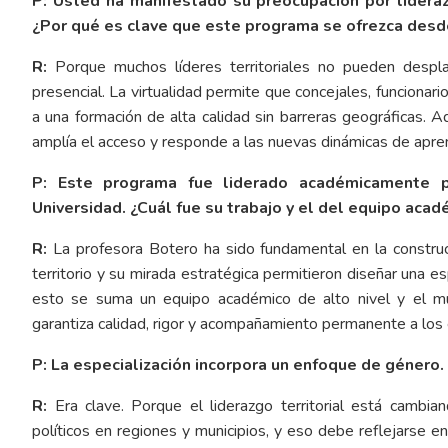
P: Usted ha manifestado su preocupación por lideraz
¿Por qué es clave que este programa se ofrezca desde
R:
Porque muchos líderes territoriales no pueden despla
presencial. La virtualidad permite que concejales, funcionari
a una formación de alta calidad sin barreras geográficas. A
amplía el acceso y responde a las nuevas dinámicas de apr
P: Este programa fue liderado académicamente p
Universidad. ¿Cuál fue su trabajo y el del equipo aca
R:
La profesora Botero ha sido fundamental en la construc
territorio y su mirada estratégica permitieron diseñar una es
esto se suma un equipo académico de alto nivel y el mús
garantiza calidad, rigor y acompañamiento permanente a los
P: La especialización incorpora un enfoque de género. 
R:
Era clave. Porque el liderazgo territorial está camb
políticos en regiones y municipios, y eso debe reflejarse e