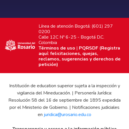
Línea de atención Bogotá: (601) 297
0200
Calle 12C Nº 6-25 - Bogotá D.C.
Colombia
Términos de uso
|
PQRSDF (Registra
aquí: felicitaciones, quejas,
reclamos, sugerencias y derechos de
petición)
Institución de education superior sujeta a la inspección y
vigilancia del Mineducación. | Personería Jurídica:
Resolución 58 del 16 de septiembre de 1895 expedida
por el Ministerio de Gobierno. | Notificaciones judiciales
en
juridica@urosario.edu.co
Transparencia y acceso a la información pública