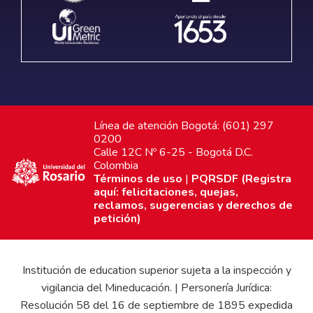
Línea de atención Bogotá: (601) 297
0200
Calle 12C Nº 6-25 - Bogotá D.C.
Colombia
Términos de uso
|
PQRSDF (Registra
aquí: felicitaciones, quejas,
reclamos, sugerencias y derechos de
petición)
Institución de education superior sujeta a la inspección y
vigilancia del Mineducación. | Personería Jurídica:
Resolución 58 del 16 de septiembre de 1895 expedida