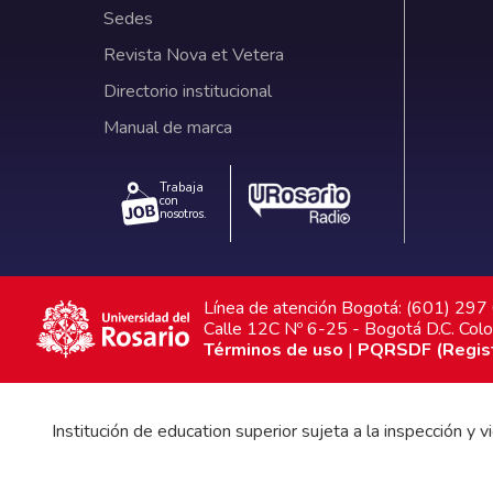
Sedes
Revista Nova et Vetera
Directorio institucional
Manual de marca
Trabaja
con
nosotros.
Línea de atención Bogotá: (601) 29
Calle 12C Nº 6-25 - Bogotá D.C. Col
Términos de uso
|
PQRSDF (Registr
Institución de education superior sujeta a la inspección y