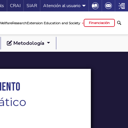
Guía de servicios
Icon
Icon
Icon
als
CRAI
SIAR
Atención al usuario
al
Financiación
Wellfare
Research
Extension Education and Society
Metodología
iento
ático