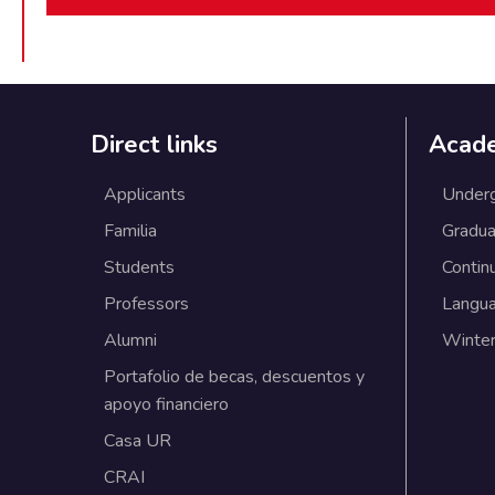
Direct links
Acad
Applicants
Under
Familia
Gradua
Students
Contin
Professors
Langu
Alumni
Winter
Portafolio de becas, descuentos y
apoyo financiero
Casa UR
CRAI