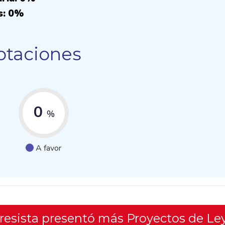
s: 0%
otaciones
0
%
A favor
gresista presentó más Proyectos de Le