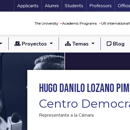
Menu Secundario
Applicants
Alumni
Students
Professors
Offici
Navegación princip
The University
Academic Programs
UR international
Proyectos
Temas
Blog
Hugo Danilo Lozano Pim
Centro Democr
Representante a la Cámara