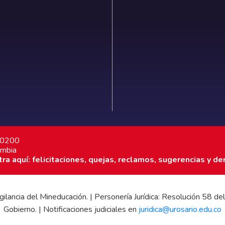
7 0200
ombia
a aquí: felicitaciones, quejas, reclamos, sugerencias y de
 vigilancia del Mineducación. | Personería Jurídica: Resolución 58
Gobierno. | Notificaciones judiciales en
juridica@urosario.edu.co