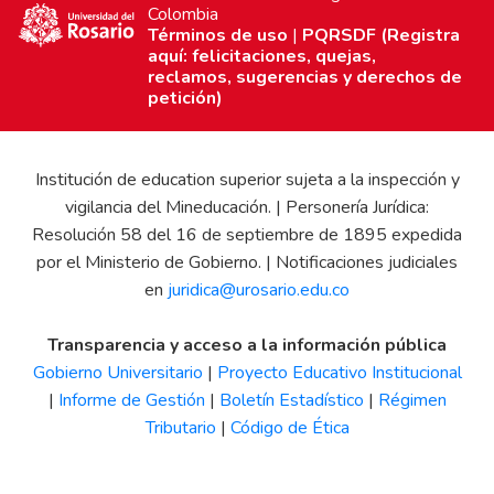
Colombia
Términos de uso
|
PQRSDF (Registra
aquí: felicitaciones, quejas,
reclamos, sugerencias y derechos de
petición)
Institución de education superior sujeta a la inspección y
vigilancia del Mineducación. | Personería Jurídica:
Resolución 58 del 16 de septiembre de 1895 expedida
por el Ministerio de Gobierno. | Notificaciones judiciales
en
juridica@urosario.edu.co
Transparencia y acceso a la información pública
Gobierno Universitario
|
Proyecto Educativo Institucional
|
Informe de Gestión
|
Boletín Estadístico
|
Régimen
Tributario
|
Código de Ética