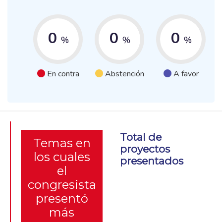
0
0
0
%
%
%
En contra
Abstención
A favor
Total de
Temas en
proyectos
los cuales
presentados
el
congresista
presentó
más