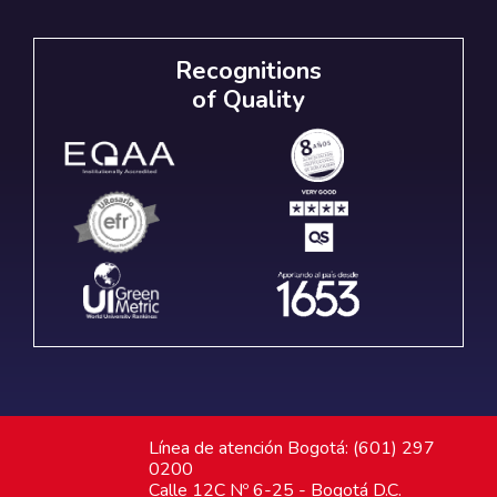
Recognitions
of Quality
Línea de atención Bogotá: (601) 297
0200
Calle 12C Nº 6-25 - Bogotá D.C.