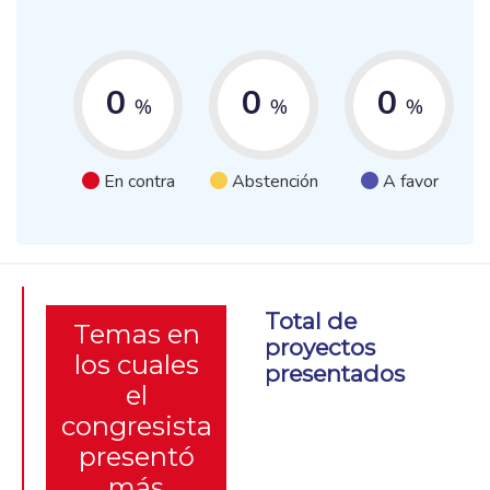
0
0
0
%
%
%
En contra
Abstención
A favor
Total de
Temas en
proyectos
los cuales
presentados
el
congresista
presentó
más