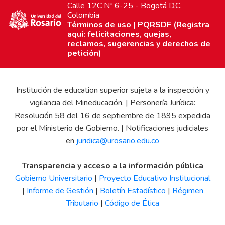
Calle 12C Nº 6-25 - Bogotá D.C.
Colombia
Términos de uso
|
PQRSDF (Registra
aquí: felicitaciones, quejas,
reclamos, sugerencias y derechos de
petición)
Institución de education superior sujeta a la inspección y
vigilancia del Mineducación. | Personería Jurídica:
Resolución 58 del 16 de septiembre de 1895 expedida
por el Ministerio de Gobierno. | Notificaciones judiciales
en
juridica@urosario.edu.co
Transparencia y acceso a la información pública
Gobierno Universitario
|
Proyecto Educativo Institucional
|
Informe de Gestión
|
Boletín Estadístico
|
Régimen
Tributario
|
Código de Ética