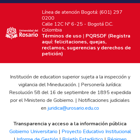
Línea de atención Bogotá: (601) 297
0200
Calle 12C Nº 6-25 - Bogotá D.C.
Colombia
Términos de uso
|
PQRSDF (Registra
aquí: felicitaciones, quejas,
reclamos, sugerencias y derechos de
petición)
Institución de education superior sujeta a la inspección y
vigilancia del Mineducación. | Personería Jurídica:
Resolución 58 del 16 de septiembre de 1895 expedida
por el Ministerio de Gobierno. | Notificaciones judiciales
en
juridica@urosario.edu.co
Transparencia y acceso a la información pública
Gobierno Universitario
|
Proyecto Educativo Institucional
|
Informe de Gestión
|
Boletín Estadístico
|
Régimen