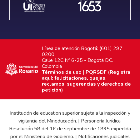
Línea de atención Bogotá: (601) 297
0200
Calle 12C Nº 6-25 - Bogotá D.C.
Colombia
Términos de uso
|
PQRSDF (Registra
aquí: felicitaciones, quejas,
reclamos, sugerencias y derechos de
petición)
Institución de education superior sujeta a la inspección y
vigilancia del Mineducación. | Personería Jurídica:
Resolución 58 del 16 de septiembre de 1895 expedida
por el Ministerio de Gobierno. | Notificaciones judiciales