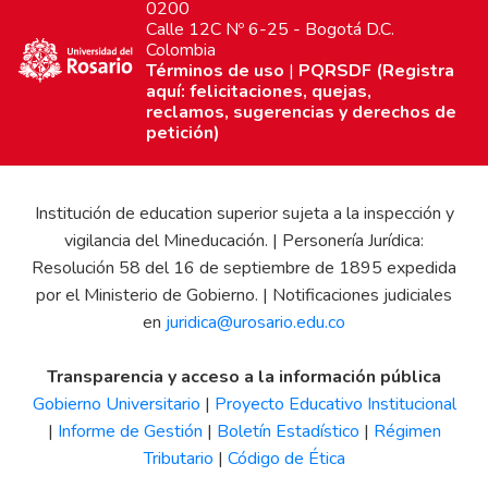
0200
Calle 12C Nº 6-25 - Bogotá D.C.
Colombia
Términos de uso
|
PQRSDF (Registra
aquí: felicitaciones, quejas,
reclamos, sugerencias y derechos de
petición)
Institución de education superior sujeta a la inspección y
vigilancia del Mineducación. | Personería Jurídica:
Resolución 58 del 16 de septiembre de 1895 expedida
por el Ministerio de Gobierno. | Notificaciones judiciales
en
juridica@urosario.edu.co
Transparencia y acceso a la información pública
Gobierno Universitario
|
Proyecto Educativo Institucional
|
Informe de Gestión
|
Boletín Estadístico
|
Régimen
Tributario
|
Código de Ética