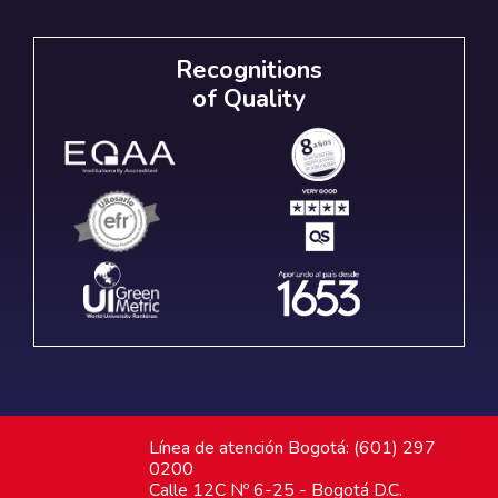
Recognitions
of Quality
Línea de atención Bogotá: (601) 297
0200
Calle 12C Nº 6-25 - Bogotá D.C.