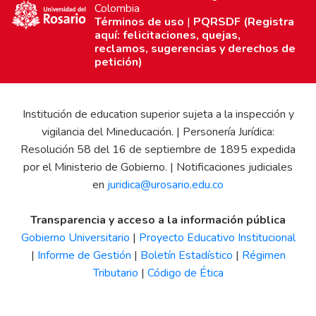
Colombia
Términos de uso
|
PQRSDF (Registra
aquí: felicitaciones, quejas,
reclamos, sugerencias y derechos de
petición)
Institución de education superior sujeta a la inspección y
vigilancia del Mineducación. | Personería Jurídica:
Resolución 58 del 16 de septiembre de 1895 expedida
por el Ministerio de Gobierno. | Notificaciones judiciales
en
juridica@urosario.edu.co
Transparencia y acceso a la información pública
Gobierno Universitario
|
Proyecto Educativo Institucional
|
Informe de Gestión
|
Boletín Estadístico
|
Régimen
Tributario
|
Código de Ética