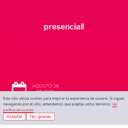
presencial!
AGOSTO 28
DE 2026
Este sitio utiliza cookies para mejorar tu experiencia de usuario. Si sigues
navegando por el sitio, entendemos que aceptas estos términos.
Ver
política de cookies
7:00 A.M.
Aceptar
No, gracias
A 2:00 P.M.