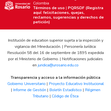
Colombia
Términos de uso
|
PQRSDF (Registra
aquí: felicitaciones, quejas,
reclamos, sugerencias y derechos de
petición)
Institución de education superior sujeta a la inspección y
vigilancia del Mineducación. | Personería Jurídica:
Resolución 58 del 16 de septiembre de 1895 expedida
por el Ministerio de Gobierno. | Notificaciones judiciales
en
juridica@urosario.edu.co
Transparencia y acceso a la información pública
Gobierno Universitario
|
Proyecto Educativo Institucional
|
Informe de Gestión
|
Boletín Estadístico
|
Régimen
Tributario
|
Código de Ética