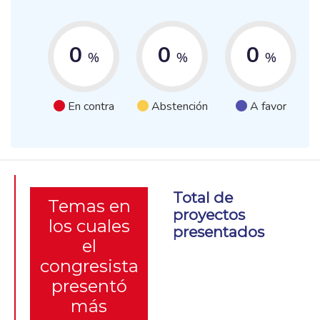
0
0
0
%
%
%
En contra
Abstención
A favor
Total de
Temas en
proyectos
los cuales
presentados
el
congresista
presentó
más