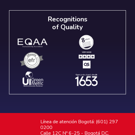
Recognitions
of Quality
Línea de atención Bogotá: (601) 297
0200
Calle 12C Nº 6-25 - Bogotá D.C.