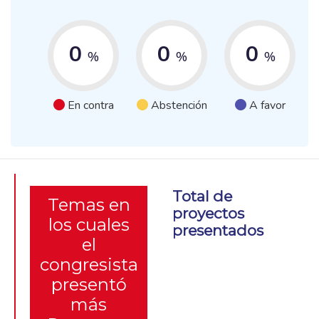
0
0
0
%
%
%
En contra
Abstención
A favor
Total de
Temas en
proyectos
los cuales
presentados
el
congresista
presentó
más