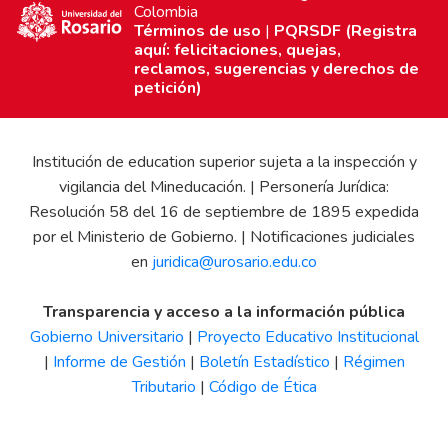
Colombia
Términos de uso
|
PQRSDF (Registra
aquí: felicitaciones, quejas,
reclamos, sugerencias y derechos de
petición)
Institución de education superior sujeta a la inspección y
vigilancia del Mineducación. | Personería Jurídica:
Resolución 58 del 16 de septiembre de 1895 expedida
por el Ministerio de Gobierno. | Notificaciones judiciales
en
juridica@urosario.edu.co
Transparencia y acceso a la información pública
Gobierno Universitario
|
Proyecto Educativo Institucional
|
Informe de Gestión
|
Boletín Estadístico
|
Régimen
Tributario
|
Código de Ética