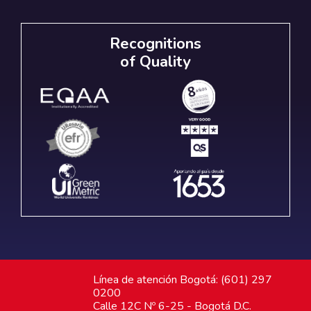
Recognitions
of Quality
Línea de atención Bogotá: (601) 297
0200
Calle 12C Nº 6-25 - Bogotá D.C.