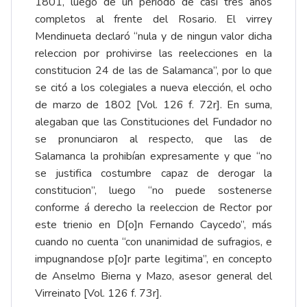
1801, luego de un periodo de casi tres años
completos al frente del Rosario. El virrey
Mendinueta declaró “nula y de ningun valor dicha
releccion por prohivirse las reelecciones en la
constitucion 24 de las de Salamanca”, por lo que
se citó a los colegiales a nueva elección, el ocho
de marzo de 1802 [Vol. 126 f. 72r]. En suma,
alegaban que las Constituciones del Fundador no
se pronunciaron al respecto, que las de
Salamanca la prohibían expresamente y que “no
se justifica costumbre capaz de derogar la
constitucion”, luego “no puede sostenerse
conforme á derecho la reeleccion de Rector por
este trienio en D[o]n Fernando Caycedo”, más
cuando no cuenta “con unanimidad de sufragios, e
impugnandose p[o]r parte legitima”, en concepto
de Anselmo Bierna y Mazo, asesor general del
Virreinato [Vol. 126 f. 73r].