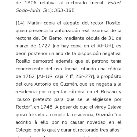
de 1806 relativa al rectorado trienal.
Estud.
Socio-Juríd
.,
5
(1): 353-365
.
[14]
Martini copia el alegato del rector Rosillo,
quien presenta la autorización real expresa de la
rectoría del Dr. Berrío, mediante cédula de 31 de
marzo de 1727 [no hay copia en el AHUR], es
decir, posterior un año de la disposición negativa.
Rosillo demostró además que el patrono tenía
conocimiento del uso trienal, citando una cédula
de 1752 [AHUR, caja 7 ff. 25r-27r], a propósito
del cura Antonio de Guzmán, que se negaba a la
residencia por regentar cátedra en el Rosario y
“busco pretexto para que se le eligiesse por
Rector”, en 1748. A pesar de que el virrey Eslava
quiso forzarlo a cumplir la residencia, Guzmán “no
accintio à ello por no causar novedad en el
Colegio; por lo qual y durar el rectorado tres años”