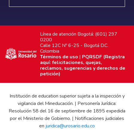
Línea de atención Bogotá: (601) 297
0200
Calle 12C Nº 6-25 - Bogotá D.C.
Colombia
Términos de uso
|
PQRSDF (Registra
aquí: felicitaciones, quejas,
reclamos, sugerencias y derechos de
petición)
Institución de education superior sujeta a la inspección y
vigilancia del Mineducación. | Personería Jurídica:
Resolución 58 del 16 de septiembre de 1895 expedida
por el Ministerio de Gobierno. | Notificaciones judiciales
en
juridica@urosario.edu.co