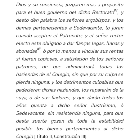
Dios y su conciencia, juzgaren mas a proposito
[5]
para el buen gouierno del dicho Rectorato
, y
desto dèn palabra los señores arçobispos, y los
demas pertenecientes a Sedevacante, lo juren
cuando acepten el Patronato; y el señor rector
electo estè obligado a dar fianças legas, llanas y
[6]
abonadas
, ò por lo menos a vincular sus rentas
si fueren copiosas, a satisfacion de los señores
patronos, de que administrarà todas las
haziendas de el Colegio, sin que por su culpa se
pierda ninguna; y los detrimentos culpables que
padecieren dichas haziendas, los repararàn de la
suya, ò de sus fiadores, y que daràn todos los
años quenta a dicho señor ilustrísimo, ò
Sedevacante, sin resistencia ninguna, para que
desta suerte gozen de toda la estabilidad
posible los bienes pertenecientes al dicho
Colegio
[Título II, Constitución III].