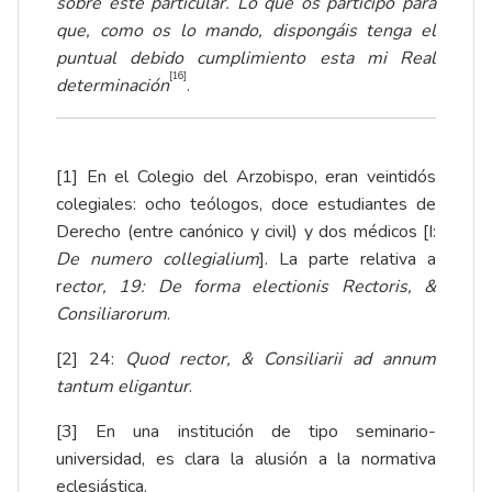
sobre este particular. Lo que os participo para
que, como os lo mando, dispongáis tenga el
puntual debido cumplimiento esta mi Real
[16]
determinación
.
[1]
En el Colegio del Arzobispo, eran veintidós
colegiales: ocho teólogos, doce estudiantes de
Derecho (entre canónico y civil) y dos médicos [I:
De numero collegialium
]. La parte relativa a
r
ector, 19: De forma electionis Rectoris, &
Consiliarorum
.
[2]
24:
Quod rector, & Consiliarii ad annum
tantum eligantur
.
[3]
En una institución de tipo seminario-
universidad, es clara la alusión a la normativa
eclesiástica.