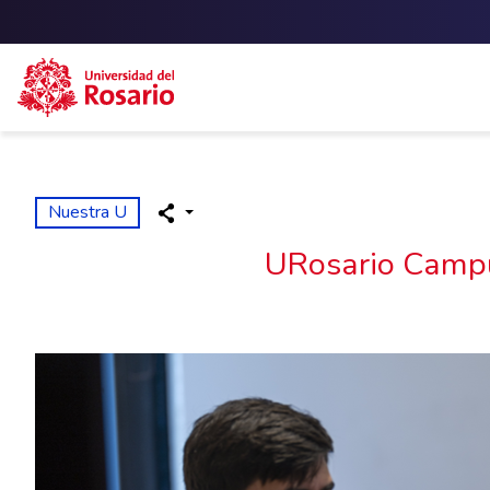
Skip to main content
Nuestra U
URosario Campus