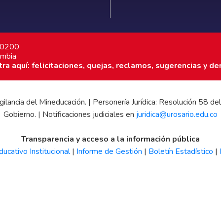
7 0200
ombia
a aquí: felicitaciones, quejas, reclamos, sugerencias y de
 vigilancia del Mineducación. | Personería Jurídica: Resolución 58
Gobierno. | Notificaciones judiciales en
juridica@urosario.edu.co
Transparencia y acceso a la información pública
ucativo Institucional
|
Informe de Gestión
|
Boletín Estadístico
|