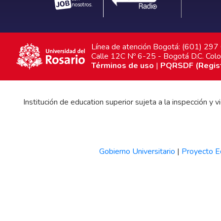
nosotros.
Línea de atención Bogotá: (601) 29
Calle 12C Nº 6-25 - Bogotá D.C. Col
Términos de uso
|
PQRSDF (Registr
Institución de education superior sujeta a la inspección y
Gobierno Universitario
|
Proyecto Ed