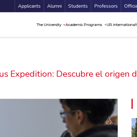
Menu Secundario
Applicants
Alumni
Students
Professors
Offici
Navegación princip
The University
Academic Programs
UR international
 Expedition: Descubre el origen d