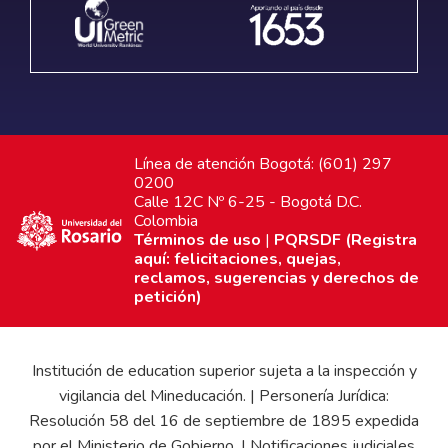
Línea de atención Bogotá: (601) 297
0200
Calle 12C Nº 6-25 - Bogotá D.C.
Colombia
Términos de uso
|
PQRSDF (Registra
aquí: felicitaciones, quejas,
reclamos, sugerencias y derechos de
petición)
Institución de education superior sujeta a la inspección y
vigilancia del Mineducación. | Personería Jurídica:
Resolución 58 del 16 de septiembre de 1895 expedida
por el Ministerio de Gobierno. | Notificaciones judiciales