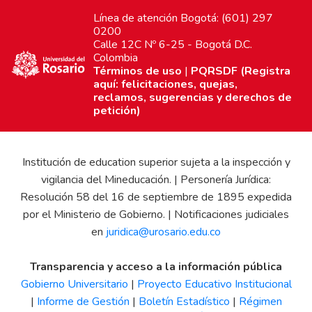
Línea de atención Bogotá: (601) 297
0200
Calle 12C Nº 6-25 - Bogotá D.C.
Colombia
Términos de uso
|
PQRSDF (Registra
aquí: felicitaciones, quejas,
reclamos, sugerencias y derechos de
petición)
Institución de education superior sujeta a la inspección y
vigilancia del Mineducación. | Personería Jurídica:
Resolución 58 del 16 de septiembre de 1895 expedida
por el Ministerio de Gobierno. | Notificaciones judiciales
en
juridica@urosario.edu.co
Transparencia y acceso a la información pública
Gobierno Universitario
|
Proyecto Educativo Institucional
|
Informe de Gestión
|
Boletín Estadístico
|
Régimen