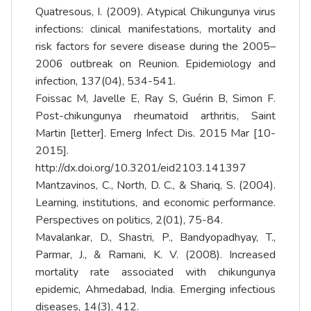
Quatresous, I. (2009). Atypical Chikungunya virus
infections: clinical manifestations, mortality and
risk factors for severe disease during the 2005–
2006 outbreak on Reunion. Epidemiology and
infection, 137(04), 534-541.
Foissac M, Javelle E, Ray S, Guérin B, Simon F.
Post-chikungunya rheumatoid arthritis, Saint
Martin [letter]. Emerg Infect Dis. 2015 Mar [10-
2015].
http://dx.doi.org/10.3201/eid2103.141397
Mantzavinos, C., North, D. C., & Shariq, S. (2004).
Learning, institutions, and economic performance.
Perspectives on politics, 2(01), 75-84.
Mavalankar, D., Shastri, P., Bandyopadhyay, T.,
Parmar, J., & Ramani, K. V. (2008). Increased
mortality rate associated with chikungunya
epidemic, Ahmedabad, India. Emerging infectious
diseases, 14(3), 412.