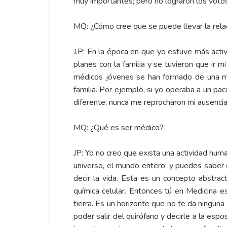
muy importantes; pero no lograron los votos
MQ: ¿Cómo cree que se puede llevar la relac
J.P: En la época en que yo estuve más acti
planes con la familia y se tuvieron que ir
médicos jóvenes se han formado de una man
familia. Por ejemplo, si yo operaba a un paci
diferente; nunca me reprocharon mi ausenci
MQ: ¿Qué es ser médico?
JP: Yo no creo que exista una actividad hum
universo, el mundo entero; y puedes saber q
decir la vida. Esta es un concepto abstra
química celular. Entonces tú en Medicina 
tierra. Es un horizonte que no te da ninguna 
poder salir del quirófano y decirle a la es