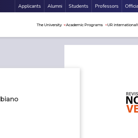
Menu Secundario
Applicants
Alumni
Students
Professors
Offici
Navegación princip
The University
Academic Programs
UR international
mbiano