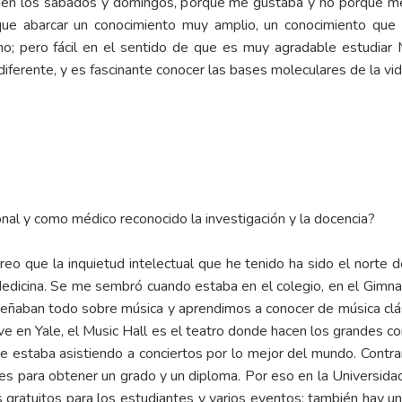
mbién los sábados y domingos, porque me gustaba y no porque me 
e que abarcar un conocimiento muy amplio, un conocimiento qu
no; pero fácil en el sentido de que es muy agradable estudiar M
diferente, y es fascinante conocer las bases moleculares de la vi
nal y como médico reconocido la investigación y la docencia?
eo que la inquietud intelectual que he tenido ha sido el norte d
dicina. Se me sembró cuando estaba en el colegio, en el Gimn
nseñaban todo sobre música y aprendimos a conocer de música clási
uve en Yale, el Music Hall es el teatro donde hacen los grandes co
estaba asistiendo a conciertos por lo mejor del mundo. Contrar
es para obtener un grado y un diploma. Por eso en la Universidad 
 gratuitos para los estudiantes y varios eventos; también hay