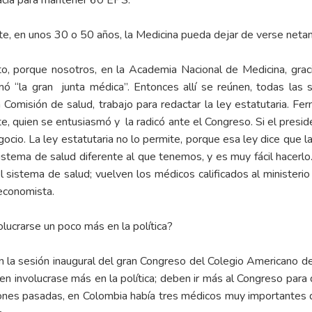
acia para mantener 60 EPS.
e, en unos 30 o 50 años, la Medicina pueda dejar de verse net
o, porque nosotros, en la Academia Nacional de Medicina, gra
ó “la gran junta médica”. Entonces allí se reúnen, todas las
 Comisión de salud, trabajo para redactar la ley estatutaria. Fe
e, quien se entusiasmó y la radicó ante el Congreso. Si el presid
gocio. La ley estatutaria no lo permite, porque esa ley dice que 
stema de salud diferente al que tenemos, y es muy fácil hacerlo
l sistema de salud; vuelven los médicos calificados al ministeri
 economista.
ucrarse un poco más en la política?
 la sesión inaugural del gran Congreso del Colegio Americano del 
n involucrase más en la política; deben ir más al Congreso para
ciones pasadas, en Colombia había tres médicos muy importantes q