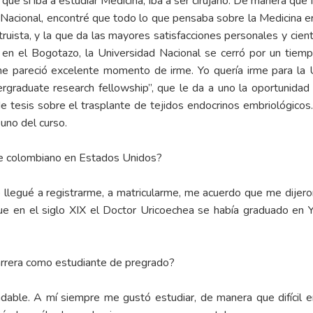
n que si iba a estudiar Medicina, iba a ser cirujano. De manera q
 Nacional, encontré que todo lo que pensaba sobre la Medicina e
uista, y la que da las mayores satisfacciones personales y científ
 en el Bogotazo, la Universidad Nacional se cerró por un tiempo
e pareció excelente momento de irme. Yo quería irme para la 
ergraduate research fellowship”, que le da a uno la oportunidad
de tesis sobre el trasplante de tejidos endocrinos embriológico
uno del curso.
te colombiano en Estados Unidos?
 llegué a registrarme, a matricularme, me acuerdo que me dijero
e en el siglo XIX el Doctor Uricoechea se había graduado en Y
carrera como estudiante de pregrado?
adable. A mí siempre me gustó estudiar, de manera que difícil en