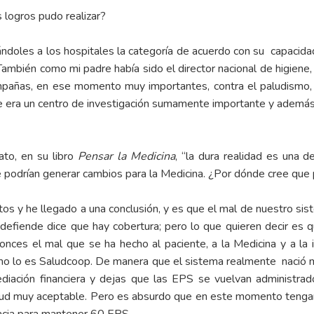
 logros pudo realizar?
 dándoles a los hospitales la categoría de acuerdo con su capacidad
 También como mi padre había sido el director nacional de higiene,
añas, en ese momento muy importantes, contra el paludismo, co
 que era un centro de investigación sumamente importante y ademá
ato, en su libro
Pensar la Medicina
, “la dura realidad es una 
que podrían generar cambios para la Medicina. ¿Por dónde cree q
os y he llegado a una conclusión, y es que el mal de nuestro siste
defiende dice que hay cobertura; pero lo que quieren decir es qu
onces el mal que se ha hecho al paciente, a la Medicina y a la i
como lo es Saludcoop. De manera que el sistema realmente nació m
rmediación financiera y dejas que las EPS se vuelvan administra
alud muy aceptable. Pero es absurdo que en este momento teng