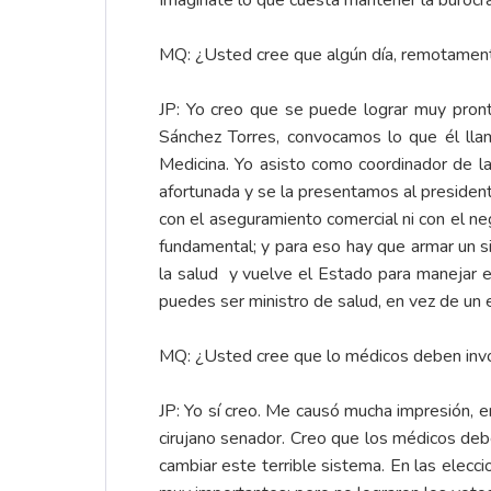
Imagínate lo que cuesta mantener la burocr
MQ: ¿Usted cree que algún día, remotament
JP: Yo creo que se puede lograr muy pront
Sánchez Torres, convocamos lo que él llam
Medicina. Yo asisto como coordinador de la
afortunada y se la presentamos al president
con el aseguramiento comercial ni con el ne
fundamental; y para eso hay que armar un si
la salud y vuelve el Estado para manejar e
puedes ser ministro de salud, en vez de un
MQ: ¿Usted cree que lo médicos deben invol
JP: Yo sí creo. Me causó mucha impresión, en
cirujano senador. Creo que los médicos debe
cambiar este terrible sistema. En las elec