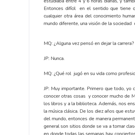
estudiaba entre 4 y 6 horas diarias, y ta
Entonces difícil en el sentido que tien
cualquier otra área del conocimiento huma
mundo diferente, una visión de la sociedad 
MQ: ¿Alguna vez pensó en dejar la carrera?
JP: Nunca.
MQ: ¿Qué rol jugó en su vida como profesio
JP: Muy importante. Primero que todo, yo cr
conocer otras cosas y conocer mucho de Me
los libros y a la biblioteca. Además, nos e
la música clásica. De los diez años que est
del mundo, entonces de manera permanente 
general son sitios donde se va a tomar clas
en donde todas las semanas hay conciertos