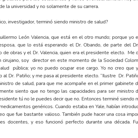
d de la universidad y no solamente de su carrera.
o, investigador, terminó siendo ministro de salud?
Guillermo León Valencia, que está en el otro mundo; porque yo e
esposa, que lo está esperando el Dr. Obando, de parte del Dr
ro de obras y el Dr. Valencia, quien era el presidente electo. Me d
 un cirujano, soy director en este momento de la Sociedad Colo
salud pública; yo no puedo ocupar ese cargo. Yo no creo que 
o al Dr. Patiño; y me pasa al presidente electo. “Ilustre Dr. Pati
nistro de salud, para que me acompañe en el primer gabinete de 
mente siento que no tengo las capacidades para ser ministro de s
presidente tú no le puedes decir que no. Entonces terminé siendo m
s medicamentos genéricos. Cuando estaba en Yale, habían introduc
creo que fue bastante valioso. También pude hacer una cosa impo
itales docentes, y eso funcionó perfecto durante una década. 