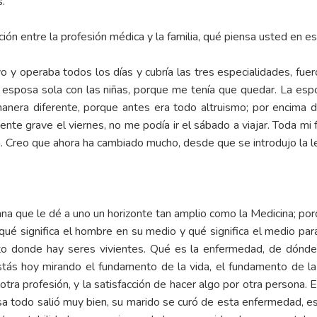
.
ión entre la profesión médica y la familia, qué piensa usted en 
vo y operaba todos los días y cubría las tres especialidades, fu
 mi esposa sola con las niñas, porque me tenía que quedar. La es
era diferente, porque antes era todo altruismo; por encima de 
ente grave el viernes, no me podía ir el sábado a viajar. Toda mi 
a. Creo que ahora ha cambiado mucho, desde que se introdujo la 
ana que le dé a uno un horizonte tan amplio como la Medicina; por
ué significa el hombre en su medio y qué significa el medio para 
cto donde hay seres vivientes. Qué es la enfermedad, de dónde
estás hoy mirando el fundamento de la vida, el fundamento de l
otra profesión, y la satisfacción de hacer algo por otra persona. En
posa todo salió muy bien, su marido se curó de esta enfermedad, e