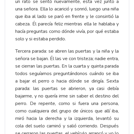
un rato se sentó nuevamente, esta vez junto a
una señora. Ella lo acarició y sonrió, luego una niña
que iba al lado se paró en frente y le consintió la
cabeza. Él parecía feliz mientras ella le hablaba y
hacía preguntas como dónde vivía, por qué estaba
solo y si estaba perdido.
Tercera parada: se abren las puertas y la niña y la
señora se bajan. Él las ve con tristeza; nadie entra,
se cierran las puertas. En la cuarta y quinta parada
todos seguíamos preguntándonos cuándo se iba
a bajar el perro o hacia dónde se dirigía. Sexta
parada: las puertas se abrieron, ya casi debía
bajarme, y no quería irme sin saber el destino del
perro. De repente, como si fuera una persona,
como cualquiera del grupo de únicos que allí iba,
miró hacia la derecha y la izquierda, levantó su
cola del suelo caminó y salió corriendo. Después
se cerraron las puertas, el vehículo arrancó y yo lo