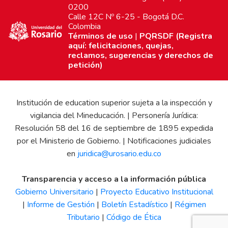
0200
Calle 12C Nº 6-25 - Bogotá D.C.
Colombia
Términos de uso
|
PQRSDF (Registra
aquí: felicitaciones, quejas,
reclamos, sugerencias y derechos de
petición)
Institución de education superior sujeta a la inspección y
vigilancia del Mineducación. | Personería Jurídica:
Resolución 58 del 16 de septiembre de 1895 expedida
por el Ministerio de Gobierno. | Notificaciones judiciales
en
juridica@urosario.edu.co
Transparencia y acceso a la información pública
Gobierno Universitario
|
Proyecto Educativo Institucional
|
Informe de Gestión
|
Boletín Estadístico
|
Régimen
Tributario
|
Código de Ética